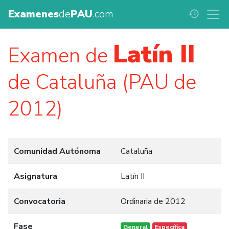
Examenes
de
PAU
.com
history
Latín II
Examen de
de Cataluña (PAU de
2012)
Comunidad Autónoma
Cataluña
Asignatura
Latín II
Convocatoria
Ordinaria de 2012
Fase
General
Específica