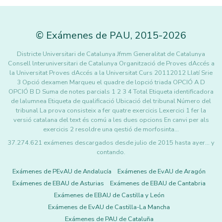
©
Exámenes de PAU
,
2015
-2026
Districte Universitari de Catalunya Jfmm Generalitat de Catalunya
Consell lnteruniversitari de Catalunya Organització de Proves dAccés a
la Universitat Proves dAccés a la Universitat Curs 20112012 Llatí Srie
3 Opció dexamen Marqueu el quadre de lopció triada OPCIÓ A D
OPCIÓ B D Suma de notes parcials 1 2 3 4 Total Etiqueta identificadora
de lalumnea Etiqueta de qualificació Ubicació del tribunal Número del
tribunal La prova consisteix a fer quatre exercicis Lexercici 1 fer la
versió catalana del text és comú a les dues opcions En canvi per als
exercicis 2 resoldre una qestió de morfosinta…
37.274.621 exámenes descargados desde julio de 2015 hasta ayer... y
contando.
Exámenes de PEvAU de Andalucía
Exámenes de EvAU de Aragón
Exámenes de EBAU de Asturias
Exámenes de EBAU de Cantabria
Exámenes de EBAU de Castilla y León
Exámenes de EvAU de Castilla-La Mancha
Exámenes de PAU de Cataluña