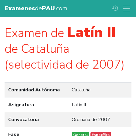
Examenes
de
PAU
.com
history
Latín II
Examen de
de Cataluña
(selectividad de 2007)
Comunidad Autónoma
Cataluña
Asignatura
Latín II
Convocatoria
Ordinaria de 2007
Fase
General
Específica