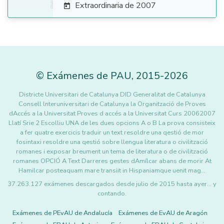
Extraordinaria de 2007

©
Exámenes de PAU
,
2015
-2026
Districte Universitari de Catalunya DID Generalitat de Catalunya
Consell lnteruniversitari de Catalunya la Organització de Proves
dAccés a la Universitat Proves d accés a la Universitat Curs 20062007
Llatí Srie 2 Escolliu UNA de les dues opcions A o B La prova consisteix
a fer quatre exercicis traduir un text resoldre una qestió de mor
fosintaxi resoldre una qestió sobre llengua literatura o civilització
romanes i exposar breument un tema de literatura o de civilització
romanes OPCIÓ A Text Darreres gestes dAmílcar abans de morir At
Hamilcar posteaquam mare transiit in Hispaniamque uenit mag…
37.263.127 exámenes descargados desde julio de 2015 hasta ayer... y
contando.
Exámenes de PEvAU de Andalucía
Exámenes de EvAU de Aragón