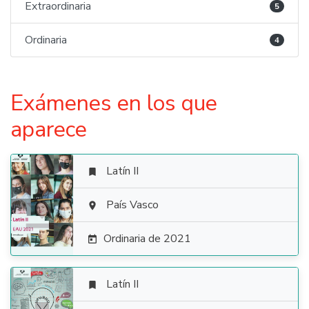
Extraordinaria
5
Ordinaria
4
Exámenes en los que
aparece
Latín II


País Vasco

Ordinaria de 2021

Latín II
