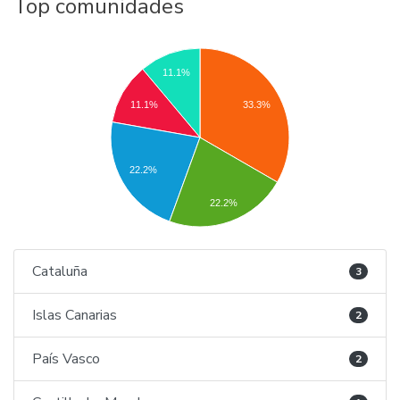
Top comunidades
11.1%
11.1%
33.3%
22.2%
22.2%
Cataluña
3
Islas Canarias
2
País Vasco
2