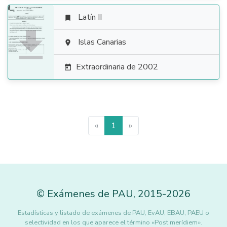
Latín II


Islas Canarias

Extraordinaria de 2002

«
1
»
©
Exámenes de PAU
,
2015
-2026
Estadísticas y listado de exámenes de PAU, EvAU, EBAU, PAEU o
selectividad en los que aparece el término «Post merídiem».