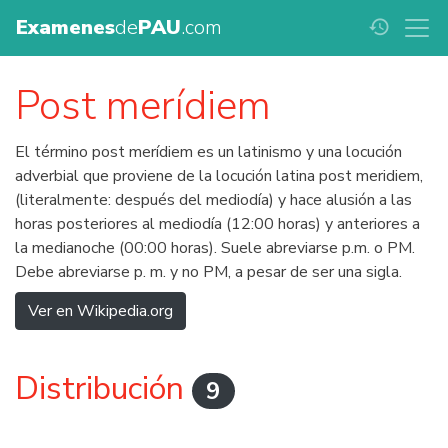
Examenes
de
PAU
.com
history
Post merídiem
El término post merídiem es un latinismo y una locución
adverbial que proviene de la locución latina post meridiem,
(literalmente: después del mediodía) y hace alusión a las
horas posteriores al mediodía (12:00 horas) y anteriores a
la medianoche (00:00 horas). Suele abreviarse p.m. o PM.
Debe abreviarse p. m. y no PM, a pesar de ser una sigla.
Ver en Wikipedia.org
Distribución
9