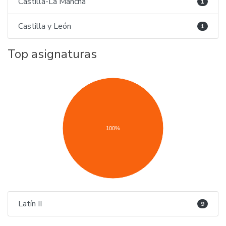
Castilla-La Mancha
1
Castilla y León
1
Top asignaturas
100%
Latín II
9