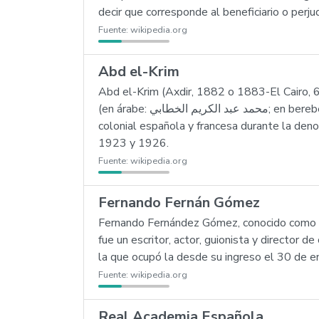
decir que corresponde al beneficiario o perj
Fuente:
wikipedia.org
Abd el-Krim
Abd el-Krim (Axdir, 1882 o 1883-El Cairo,
(en árabe: محمد عبد الكريم الخطابي; en bereber tamazight), fue un político y líder militar rifeño que encabezó la resistencia contra la administración
colonial española y francesa durante la den
1923 y 1926.
Fuente:
wikipedia.org
Fernando Fernán Gómez
Fernando Fernández Gómez, conocido como 
fue un escritor, actor, guionista y director
la que ocupó la desde su ingreso el 30 de e
Fuente:
wikipedia.org
Real Academia Española