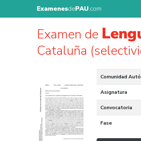
Examenes
de
PAU
.com
Lengu
Examen de
Cataluña (selectiv
Comunidad Aut
Asignatura
Convocatoria
Fase