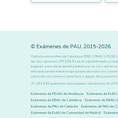
©
Exámenes de PAU
,
2015
-2026
Districte universitari de Catalunya SRIE 2 PAAU LOG
las dos opciones OPCIÓN A Lea el siguiente texto y res
bajando acera de la derecha batida por el sol y allí en 
niña que parece haberse apropiado de todos los colores 
celuloide con números amarillos y agujas de purpurina La
37.283.839 exámenes descargados desde julio de 2015 h
Exámenes de PEvAU de Andalucía
Exámenes de EvAU 
Exámenes de EBAU de Cantabria
Exámenes de EBAU de
Exámenes de PAU de Cataluña
Exámenes de PAU de C
Exámenes de EvAU de Comunidad de Madrid
Exámene