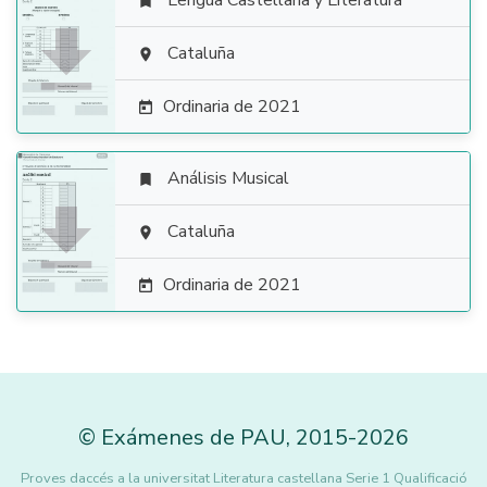
Lengua Castellana y Literatura


Cataluña

Ordinaria de 2021

Análisis Musical


Cataluña

Ordinaria de 2021

©
Exámenes de PAU
,
2015
-2026
Proves daccés a la universitat Literatura castellana Serie 1 Qualificació