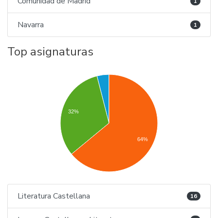
Comunidad de Madrid
1
Navarra
1
Top asignaturas
32%
64%
Literatura Castellana
16