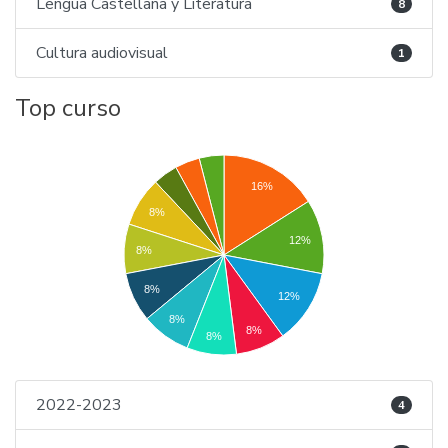
Lengua Castellana y Literatura
8
Cultura audiovisual
1
Top curso
16%
8%
12%
8%
8%
12%
8%
8%
8%
2022-2023
4