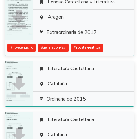
Lengua Castellana y Literatura


Aragón

Extraordinaria de 2017

#
novecentismo
#
generacion-27
#
novela-realista
Literatura Castellana


Cataluña

Ordinaria de 2015

Literatura Castellana


Cataluña
