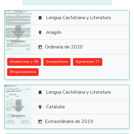
Lengua Castellana y Literatura


Aragón

Ordinaria de 2020

#
modernismo-y-98
#
novecentismo
#
generacion-27
#
hispanoamerica
Lengua Castellana y Literatura


Cataluña

Extraordinaria de 2019
