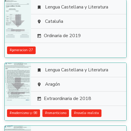
Lengua Castellana y Literatura


Cataluña

Ordinaria de 2019

#
generacion-27
Lengua Castellana y Literatura


Aragón

Extraordinaria de 2018

#
modernismo-y-98
#
romanticismo
#
novela-realista