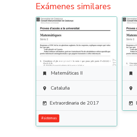
Exámenes similares
Matemáticas II


Cataluña


Extraordinaria de 2017


#
sistemas