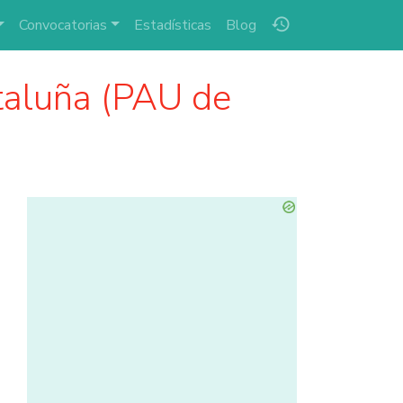
history
Convocatorias
Estadísticas
Blog
aluña (PAU de