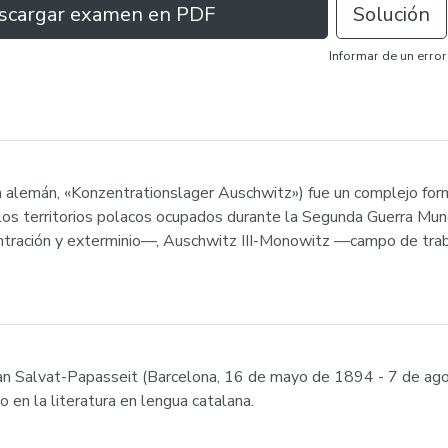
scargar examen en PDF
Solución
Informar de un error
 alemán, «Konzentrationslager Auschwitz») fue un complejo for
n los territorios polacos ocupados durante la Segunda Guerra M
entración y exterminio—, Auschwitz III-Monowitz —campo de tra
oan Salvat-Papasseit (Barcelona, 16 de mayo de 1894 - 7 de ag
 en la literatura en lengua catalana.