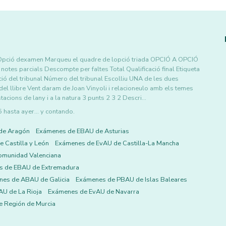
e 2 Opció dexamen Marqueu el quadre de lopció triada OPCIÓ A OPCIÓ
notes parcials Descompte per faltes Total Qualificació final Etiqueta
ció del tribunal Número del tribunal Escolliu UNA de les dues
 del llibre Vent daram de Joan Vinyoli i relacioneulo amb els temes
acions de lany i a la natura 3 punts 2 3 2 Descri…
asta ayer... y contando.
de Aragón
Exámenes de EBAU de Asturias
 Castilla y León
Exámenes de EvAU de Castilla-La Mancha
omunidad Valenciana
s de EBAU de Extremadura
es de ABAU de Galicia
Exámenes de PBAU de Islas Baleares
U de La Rioja
Exámenes de EvAU de Navarra
 Región de Murcia