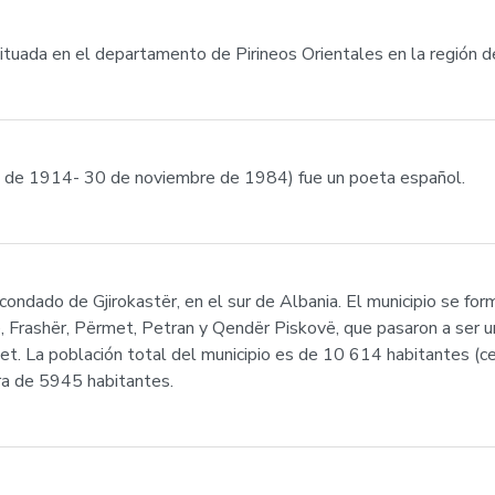
situada en el departamento de Pirineos Orientales en la región
ulio de 1914- 30 de noviembre de 1984) fue un poeta español.
 condado de Gjirokastër, en el sur de Albania. El municipio se f
ë, Frashër, Përmet, Petran y Qendër Piskovë, que pasaron a ser 
rmet. La población total del municipio es de 10 614 habitantes 
ra de 5945 habitantes.