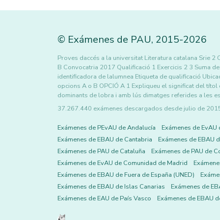
©
Exámenes de PAU
,
2015
-2026
Proves daccés a la universitat Literatura catalana Sri
B Convocatria 2017 Qualificació 1 Exercicis 2 3 Suma de 
identificadora de lalumnea Etiqueta de qualificació Ubica
opcions A o B OPCIÓ A 1 Expliqueu el significat del títol
dominants de lobra i amb lús dimatges referides a les est
37.267.440 exámenes descargados desde julio de 2015 h
Exámenes de PEvAU de Andalucía
Exámenes de EvAU 
Exámenes de EBAU de Cantabria
Exámenes de EBAU de
Exámenes de PAU de Cataluña
Exámenes de PAU de C
Exámenes de EvAU de Comunidad de Madrid
Exámene
Exámenes de EBAU de Fuera de España (UNED)
Exámen
Exámenes de EBAU de Islas Canarias
Exámenes de EBA
Exámenes de EAU de País Vasco
Exámenes de EBAU de