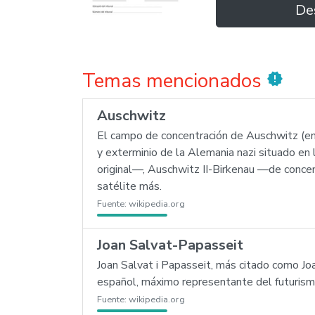
De
Temas mencionados
new_releases
Auschwitz
El campo de concentración de Auschwitz (en
y exterminio de la Alemania nazi situado e
original—, Auschwitz II-Birkenau —de conc
satélite más.
Fuente:
wikipedia.org
Joan Salvat-Papasseit
Joan Salvat i Papasseit, más citado como J
español, máximo representante del futurismo
Fuente:
wikipedia.org