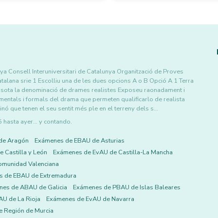
nya Consell Interuniversitari de Catalunya Organització de Proves
talana srie 1 Escolliu una de les dues opcions A o B Opció A 1 Terra
r sota la denominació de drames realistes Exposeu raonadament i
entals i formals del drama que permeten qualificarlo de realista
nó que tenen el seu sentit més ple en el terreny dels s…
asta ayer... y contando.
de Aragón
Exámenes de EBAU de Asturias
 Castilla y León
Exámenes de EvAU de Castilla-La Mancha
omunidad Valenciana
s de EBAU de Extremadura
es de ABAU de Galicia
Exámenes de PBAU de Islas Baleares
U de La Rioja
Exámenes de EvAU de Navarra
 Región de Murcia