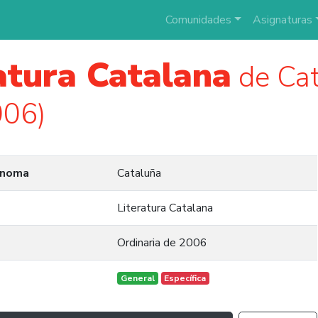
Comunidades
Asignaturas
atura Catalana
de Ca
006)
ónoma
Cataluña
Literatura Catalana
Ordinaria de 2006
General
Específica