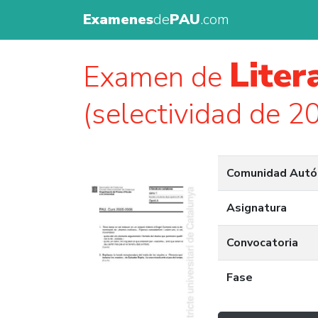
Examenes
de
PAU
.com
Liter
Examen de
(selectividad de 2
Comunidad Aut
Asignatura
Convocatoria
Fase