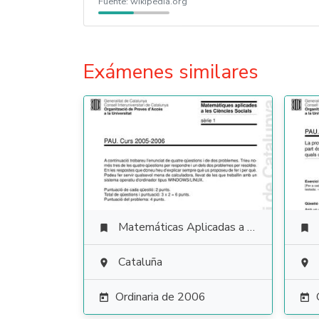
Fuente:
wikipedia.org
Exámenes similares
Matemáticas Aplicadas a las Ciencias Sociales


Cataluña


Ordinaria de 2006

