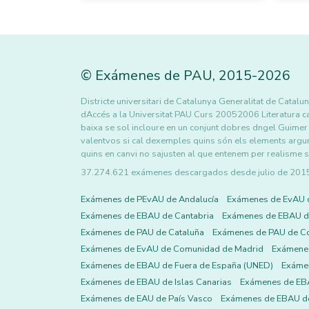
©
Exámenes de PAU
,
2015
-2026
Districte universitari de Catalunya Generalitat de Catalu
dAccés a la Universitat PAU Curs 20052006 Literatura ca
baixa se sol incloure en un conjunt dobres dngel Guime
valentvos si cal dexemples quins són els elements argum
quins en canvi no sajusten al que entenem per realisme si
37.274.621 exámenes descargados desde julio de 2015 h
Exámenes de PEvAU de Andalucía
Exámenes de EvAU 
Exámenes de EBAU de Cantabria
Exámenes de EBAU de
Exámenes de PAU de Cataluña
Exámenes de PAU de C
Exámenes de EvAU de Comunidad de Madrid
Exámene
Exámenes de EBAU de Fuera de España (UNED)
Exámen
Exámenes de EBAU de Islas Canarias
Exámenes de EBA
Exámenes de EAU de País Vasco
Exámenes de EBAU de