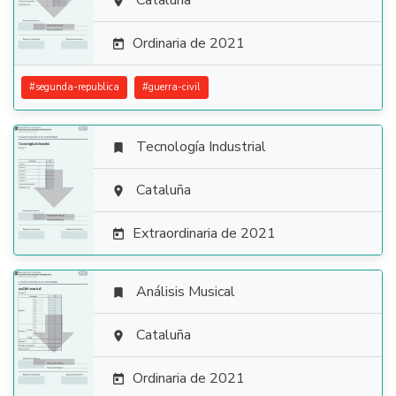

Cataluña

Ordinaria de 2021

#
segunda-republica
#
guerra-civil
Tecnología Industrial


Cataluña

Extraordinaria de 2021

Análisis Musical


Cataluña

Ordinaria de 2021
