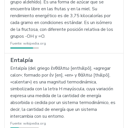
grupo aldehído). Es una forma de azúcar que se
encuentra libre en las frutas y en la miel. Su
rendimiento energético es de 3,75 kilocalorías por
cada gramo en condiciones estándar. Es un isómero
de la fructosa, con diferente posición relativa de los
grupos -OH y =O.
Fuente:
wikipedia.org
Entalpía
Entalpía (del griego ἐνθάλπω [enthálpō], «agregar
calor»; formado por ἐν [en], «en» y θάλπω [thálpō],
«calentar») es una magnitud termodinámica,
simbolizada con la letra H mayúscula, cuya variación
expresa una medida de la cantidad de energía
absorbida o cedida por un sistema termodinámico, es
decir, la cantidad de energía que un sistema
intercambia con su entorno.
Fuente:
wikipedia.org