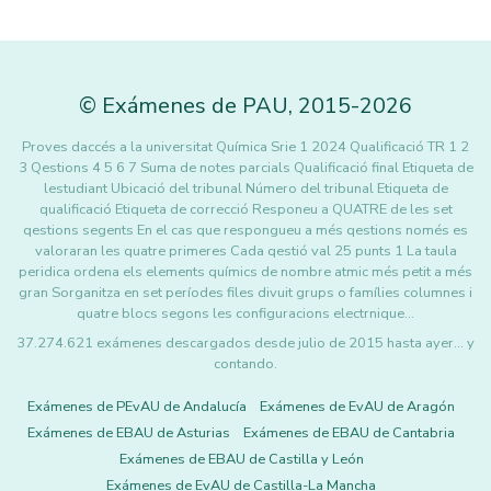
©
Exámenes de PAU
,
2015
-2026
Proves daccés a la universitat Química Srie 1 2024 Qualificació TR 1 2
3 Qestions 4 5 6 7 Suma de notes parcials Qualificació final Etiqueta de
lestudiant Ubicació del tribunal Número del tribunal Etiqueta de
qualificació Etiqueta de correcció Responeu a QUATRE de les set
qestions segents En el cas que respongueu a més qestions només es
valoraran les quatre primeres Cada qestió val 25 punts 1 La taula
peridica ordena els elements químics de nombre atmic més petit a més
gran Sorganitza en set períodes files divuit grups o famílies columnes i
quatre blocs segons les configuracions electrnique…
37.274.621 exámenes descargados desde julio de 2015 hasta ayer... y
contando.
Exámenes de PEvAU de Andalucía
Exámenes de EvAU de Aragón
Exámenes de EBAU de Asturias
Exámenes de EBAU de Cantabria
Exámenes de EBAU de Castilla y León
Exámenes de EvAU de Castilla-La Mancha