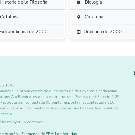
Historia de la Filosofía
Biología

Cataluña
Cataluña

Extraordinaria de 2000
Ordinaria de 2000

USTRIAL
ulnuynaya La prova consta de dues parts de dos exercicis cadascuna
ions A o B entre les quals cal triarne una Primera part Exercici 1 25
a Resposta ben contestada 05 punts resposta mal contestada 016
ació dun producte consta de dues operacions La taxa de qualitat de
peces o…
asta ayer... y contando.
de Aragón
Exámenes de EBAU de Asturias