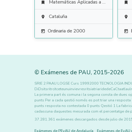
Matemáticas Aplicadas a las Ciencias Sociales


Cataluña


Ordinaria de 2000


©
Exámenes de PAU
,
2015
-2026
SRIE 2 PAAU LOGSE Curs 19992000 TECNOLOGIA IND
DiDsitsritrcitceteunuinvievresritsiatriaridedeCaCtaatla
La primera part és comuna i la segona consta de dues opc
punts Per a cada qestió només es pot triar una respost
punts resposta no contestada 0 punts Qestió 1 La fabric
cadascuna daquestes mesurada com el percentatge de 
37.281.361 exámenes descargados desde julio de 2015 h
Exámenes de PEvAU de Andalucía
Exámenes de EvAU 