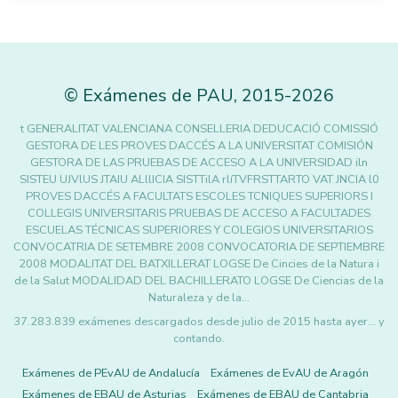
©
Exámenes de PAU
,
2015
-2026
t GENERALITAT VALENCIANA CONSELLERIA DEDUCACIÓ COMISSIÓ
GESTORA DE LES PROVES DACCÉS A LA UNIVERSITAT COMISIÓN
GESTORA DE LAS PRUEBAS DE ACCESO A LA UNIVERSIDAD iln
SISTEU UJVlUS JTAIU ALllICIA SISTTilA rlíTVFRSTTARTO VAT JNCIA l0
PROVES DACCÉS A FACULTATS ESCOLES TCNIQUES SUPERIORS I
COLLEGIS UNIVERSITARIS PRUEBAS DE ACCESO A FACULTADES
ESCUELAS TÉCNICAS SUPERIORES Y COLEGIOS UNIVERSITARIOS
CONVOCATRIA DE SETEMBRE 2008 CONVOCATORIA DE SEPTIEMBRE
2008 MODALITAT DEL BATXILLERAT LOGSE De Cincies de la Natura i
de la Salut MODALIDAD DEL BACHILLERATO LOGSE De Ciencias de la
Naturaleza y de la…
37.283.839 exámenes descargados desde julio de 2015 hasta ayer... y
contando.
Exámenes de PEvAU de Andalucía
Exámenes de EvAU de Aragón
Exámenes de EBAU de Asturias
Exámenes de EBAU de Cantabria