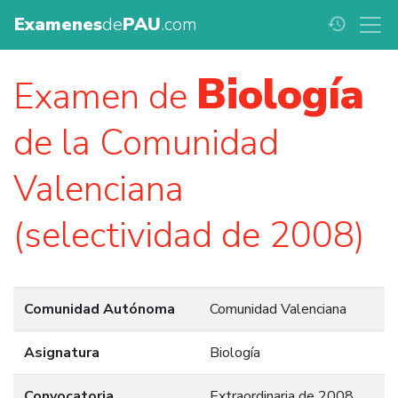
Examenes
de
PAU
.com
history
Biología
Examen de
de la Comunidad
Valenciana
(selectividad de 2008)
Comunidad Autónoma
Comunidad Valenciana
Asignatura
Biología
Convocatoria
Extraordinaria de 2008