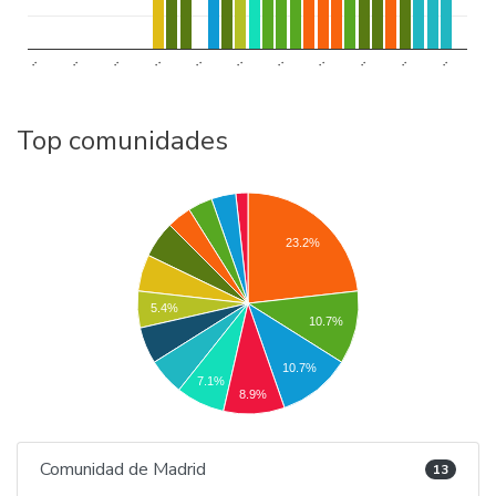
..
..
..
..
..
..
..
..
..
..
..
Top comunidades
23.2%
5.4%
10.7%
10.7%
7.1%
8.9%
Comunidad de Madrid
13