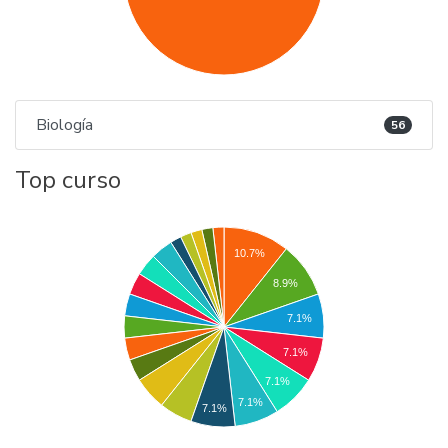
Biología
56
Top curso
10.7%
8.9%
7.1%
7.1%
7.1%
7.1%
7.1%