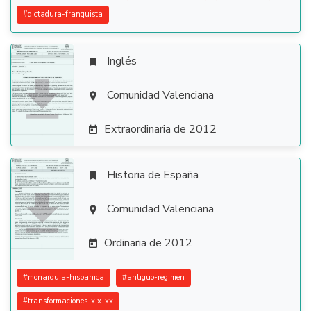
#
dictadura-franquista
Inglés


Comunidad Valenciana

Extraordinaria de 2012

Historia de España


Comunidad Valenciana

Ordinaria de 2012

#
monarquia-hispanica
#
antiguo-regimen
#
transformaciones-xix-xx