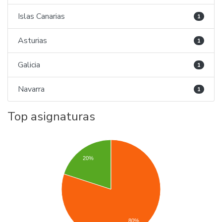
Islas Canarias
1
Asturias
1
Galicia
1
Navarra
1
Top asignaturas
20%
80%