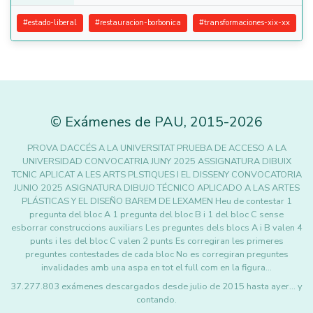
#
estado-liberal
#
restauracion-borbonica
#
transformaciones-xix-xx
©
Exámenes de PAU
,
2015
-2026
PROVA DACCÉS A LA UNIVERSITAT PRUEBA DE ACCESO A LA
UNIVERSIDAD CONVOCATRIA JUNY 2025 ASSIGNATURA DIBUIX
TCNIC APLICAT A LES ARTS PLSTIQUES I EL DISSENY CONVOCATORIA
JUNIO 2025 ASIGNATURA DIBUJO TÉCNICO APLICADO A LAS ARTES
PLÁSTICAS Y EL DISEÑO BAREM DE LEXAMEN Heu de contestar 1
pregunta del bloc A 1 pregunta del bloc B i 1 del bloc C sense
esborrar construccions auxiliars Les preguntes dels blocs A i B valen 4
punts i les del bloc C valen 2 punts Es corregiran les primeres
preguntes contestades de cada bloc No es corregiran preguntes
invalidades amb una aspa en tot el full com en la figura…
37.277.803 exámenes descargados desde julio de 2015 hasta ayer... y
contando.