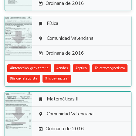
Ordinaria de 2016

Física


Comunidad Valenciana

Ordinaria de 2016

#
interaccion-gravitatoria
#
ondas
#
optica
#
electromagnetismo
#
fisica-relativista
#
fisica-nuclear
Matemáticas II


Comunidad Valenciana

Ordinaria de 2016
