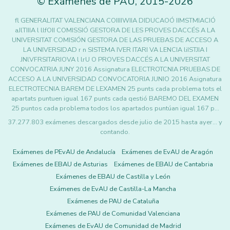
©
Exámenes de PAU
,
2015
-2026
fl GENERALITAT VALENCIANA COIIIIWIIA DIDUCAOÓ IIMSTMIACIÓ
aJlTIIIA l llfOII COMISSIÓ GESTORA DE LES PROVES DACCÉS A LA
UNIVERSITAT COMISIÓN GESTORA DE LAS PRUEBAS DE ACCESO A
LA UNIVERSIDAD r n SISTEMA IVER ITARI VA LENCIA liISTJIA I
JNlVFRSITARIOVA l lrU O PROVES DACCÉS A LA UNIVERSITAT
CONVOCATRIA JUNY 2016 Assignatura ELECTROTCNIA PRUEBAS DE
ACCESO A LA UNIVERSIDAD CONVOCATORIA JUNIO 2016 Asignatura
ELECTROTECNIA BAREM DE LEXAMEN 25 punts cada problema tots el
apartats puntuen igual 167 punts cada qestió BAREMO DEL EXAMEN
25 puntos cada problema todos los apartados puntúan igual 167 p…
37.277.803 exámenes descargados desde julio de 2015 hasta ayer... y
contando.
Exámenes de PEvAU de Andalucía
Exámenes de EvAU de Aragón
Exámenes de EBAU de Asturias
Exámenes de EBAU de Cantabria
Exámenes de EBAU de Castilla y León
Exámenes de EvAU de Castilla-La Mancha
Exámenes de PAU de Cataluña
Exámenes de PAU de Comunidad Valenciana
Exámenes de EvAU de Comunidad de Madrid