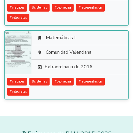
#
matrices
#
sistemas
#
geometria
#
representacion
#
integrales
Matemáticas II


Comunidad Valenciana

Extraordinaria de 2016

#
matrices
#
sistemas
#
geometria
#
representacion
#
integrales