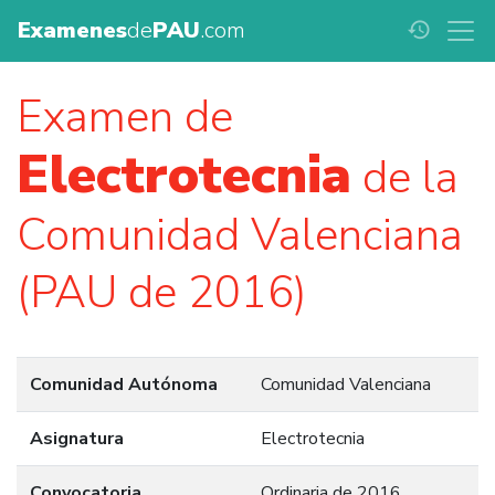
Examenes
de
PAU
.com
history
Examen de
Electrotecnia
de la
Comunidad Valenciana
(PAU de 2016)
Comunidad Autónoma
Comunidad Valenciana
Asignatura
Electrotecnia
Convocatoria
Ordinaria de 2016