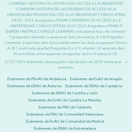
COMISSIÓ GESTORA DE LES PROVES DACCÉS A LA UNIVERSITAT
COMISIÓN GESTORA DE LAS PRUEBAS DE ACCESO A LA
UNIVERSIDAD PROVES DACCÉS A LA UNIVERSITAT CONVOCATRIA
JULIOL 2021 Assignatura FRANCS PRUEBAS DE ACCESO A LA
UNIVERSIDAD CONVOCATORIA JULIO 2021 Asignatura FRANCS
BAREM I INSTRUCCIONS DE LEXAMEN Lestudiantat haur de contestar
7 preguntes referents a qualsevol dels dos textos A o B Pregunta I
Contestar 2 apartats dels 4 possibles entre les dues preguntes I textos
A i B 1 punt cada apartat Preguntes II a VI Contestar 10 apartats dels
20 possibles entre aquestes preguntes de II a VI textos A i B…
37.277.803 exámenes descargados desde julio de 2015 hasta ayer... y
contando.
Exámenes de PEvAU de Andalucía
Exámenes de EvAU de Aragón
Exámenes de EBAU de Asturias
Exámenes de EBAU de Cantabria
Exámenes de EBAU de Castilla y León
Exámenes de EvAU de Castilla-La Mancha
Exámenes de PAU de Cataluña
Exámenes de PAU de Comunidad Valenciana
Exámenes de EvAU de Comunidad de Madrid
Exámenes de EBAU de Extremadura