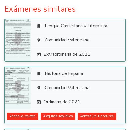
Exámenes similares
Lengua Castellana y Literatura


Comunidad Valenciana

Extraordinaria de 2021

Historia de España


Comunidad Valenciana

Ordinaria de 2021

#
antiguo-regimen
#
segunda-republica
#
dictadura-franquista