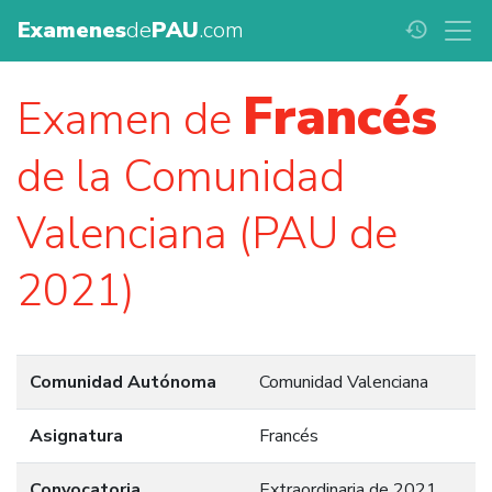
Examenes
de
PAU
.com
history
Francés
Examen de
de la Comunidad
Valenciana (PAU de
2021)
Comunidad Autónoma
Comunidad Valenciana
Asignatura
Francés
Convocatoria
Extraordinaria de 2021