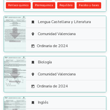
#
enlace-quimico
#
termoquimica
#
equilibrio
#
acidos-y-bases
Lengua Castellana y Literatura


Comunidad Valenciana

Ordinaria de 2024

Biología


Comunidad Valenciana

Ordinaria de 2024

Inglés
