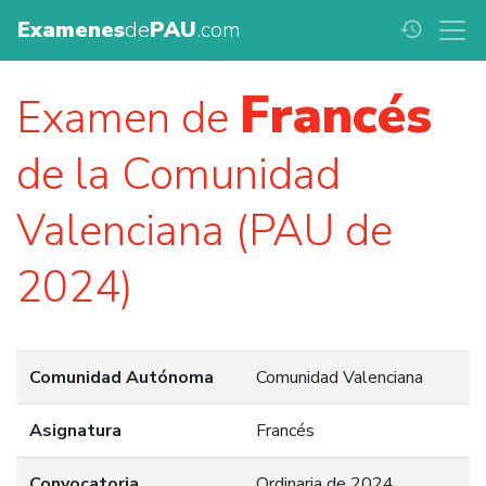
Examenes
de
PAU
.com
history
Francés
Examen de
de la Comunidad
Valenciana (PAU de
2024)
Comunidad Autónoma
Comunidad Valenciana
Asignatura
Francés
Convocatoria
Ordinaria de 2024