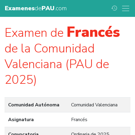
Examenes
de
PAU
.com
history
Francés
Examen de
de la Comunidad
Valenciana (PAU de
2025)
Comunidad Autónoma
Comunidad Valenciana
Asignatura
Francés
Convocatoria
Ordinaria de 2025