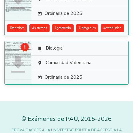

Ordinaria de 2025

#
matrices
#
sistemas
#
geometria
#
integrales
#
estadistica

Biología


Comunidad Valenciana

Ordinaria de 2025

©
Exámenes de PAU
,
2015
-2026
PROVA DACCÉS A LA UNIVERSITAT PRUEBA DE ACCESO A LA