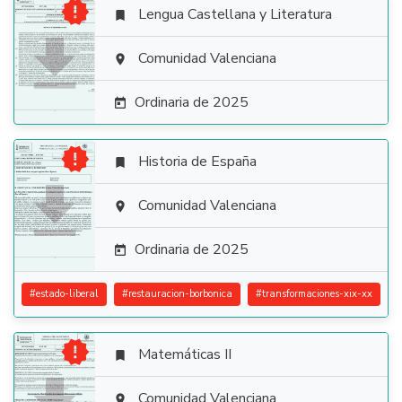

Lengua Castellana y Literatura


Comunidad Valenciana

Ordinaria de 2025


Historia de España


Comunidad Valenciana

Ordinaria de 2025

#
estado-liberal
#
restauracion-borbonica
#
transformaciones-xix-xx

Matemáticas II

Comunidad Valenciana
