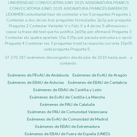
UNIVERSIDAD CONVOCATRIA JUNY 2025 ASSIGNATURA FRANCS
CONVOCATORIA JUNIO 2025 ASIGNATURA FRANCÉS BAREM DE
LEXAMEN Lestudiantat haur de contestar a les 5 preguntes Pregunta 1
Contestar a dos de les tres preguntes formulades 2p1p per pregunta
Pregunta 2 Contestar Vertader V o Fals V a 4 de les 5 afirmacions i
copiar la frase del text que ho justifica 2p05p per afirmació Pregunta 3
Contestar els quatre apartats 15p 025p per paraula estructura o opció
Pregunta 4 Contestar les 3 preguntes triant la resposta correcta 15p05
cada pregunta Pregunta 5 …
37.270.187 exámenes descargados desde julio de 2015 hasta ayer... y
contando.
Exámenes de PEvAU de Andalucía
Exámenes de EvAU de Aragón
Exámenes de EBAU de Asturias
Exámenes de EBAU de Cantabria
Exámenes de EBAU de Castilla y León
Exámenes de EvAU de Castilla-La Mancha
Exámenes de PAU de Cataluña
Exámenes de PAU de Comunidad Valenciana
Exámenes de EvAU de Comunidad de Madrid
Exámenes de EBAU de Extremadura
Exámenes de EBAU de Fuera de España (UNED)