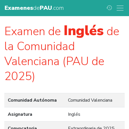
Examenes
de
PAU
.com
history
Inglés
Examen de
de
la Comunidad
Valenciana (PAU de
2025)
Comunidad Autónoma
Comunidad Valenciana
Asignatura
Inglés
Convocatoria
Extraordinaria de 2025