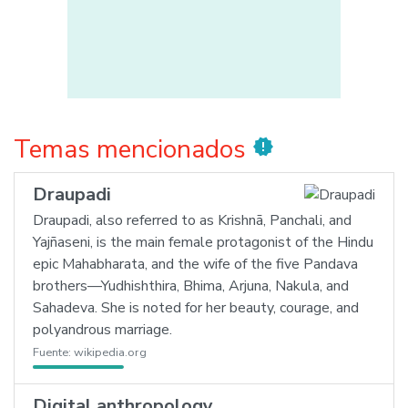
Temas mencionados
new_releases
Draupadi
Draupadi, also referred to as Krishnā, Panchali, and
Yajñaseni, is the main female protagonist of the Hindu
epic Mahabharata, and the wife of the five Pandava
brothers—Yudhishthira, Bhima, Arjuna, Nakula, and
Sahadeva. She is noted for her beauty, courage, and
polyandrous marriage.
Fuente:
wikipedia.org
Digital anthropology