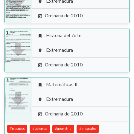

Extremadura

Ordinaria de 2010

Historia del Arte


Extremadura

Ordinaria de 2010

Matemáticas II


Extremadura

Ordinaria de 2010

#
matrices
#
sistemas
#
geometria
#
integrales