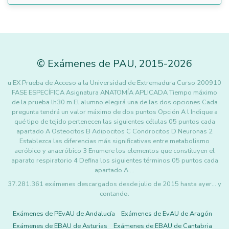
©
Exámenes de PAU
,
2015
-2026
u EX Prueba de Acceso a la Universidad de Extremadura Curso 200910
FASE ESPECÍFICA Asignatura ANATOMÍA APLICADA Tiempo máximo
de la prueba lh30 m El alumno elegirá una de las dos opciones Cada
pregunta tendrá un valor máximo de dos puntos Opción A l Indique a
qué tipo de tejido pertenecen las siguientes células 05 puntos cada
apartado A Osteocitos B Adipocitos C Condrocitos D Neuronas 2
Establezca las diferencias más significativas entre metabolismo
aeróbico y anaeróbico 3 Enumere los elementos que constituyen el
aparato respiratorio 4 Defina los siguientes términos 05 puntos cada
apartado A …
37.281.361 exámenes descargados desde julio de 2015 hasta ayer... y
contando.
Exámenes de PEvAU de Andalucía
Exámenes de EvAU de Aragón
Exámenes de EBAU de Asturias
Exámenes de EBAU de Cantabria