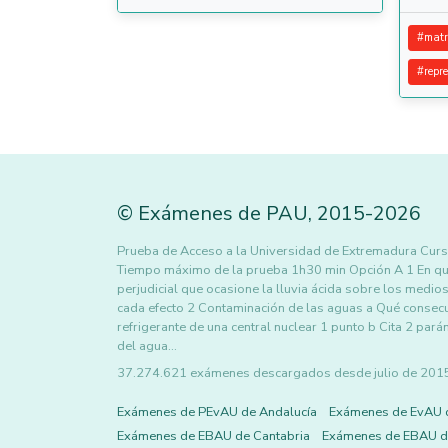
#
matr
#
repr
©
Exámenes de PAU
,
2015
-2026
Prueba de Acceso a la Universidad de Extremadura Curs
Tiempo máximo de la prueba 1h30 min Opción A 1 En qué c
perjudicial que ocasione la lluvia ácida sobre los medio
cada efecto 2 Contaminación de las aguas a Qué consecue
refrigerante de una central nuclear 1 punto b Cita 2 par
del agua…
37.274.621 exámenes descargados desde julio de 2015 h
Exámenes de PEvAU de Andalucía
Exámenes de EvAU 
Exámenes de EBAU de Cantabria
Exámenes de EBAU de