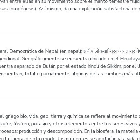
van entre ellas en su movimiento sobre el manto terrestre fluido
sas (orogénesis). Así mismo, da una explicación satisfactoria de
al Democrática de Nepal (en nepalí: संघीय लोकतान्त्रिक गणतन्त्र ने
 meridional. Geográficamente se encuentra ubicado en el Himalaya
cuentra separado de Bután por el estado hindú de Sikkim, por el l
encuentran, total o parcialmente, algunas de las cumbres más al
l griego bio, vida, geo, tierra y química se refiere al movimient
, azufre, fósforo, potasio y otros elementos entre los seres vivo
ocesos: producción y descomposición. En la biosfera, la materia 
n la Tierra; de otro modo, los nutrientes se agotarían y la vida 