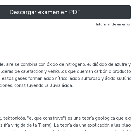
Descargar examen en PDF
Informar de un error
l aire se combina con óxido de nitrógeno, el dióxido de azufre y 
, calderas de calefacción y vehículos que queman carbón o produc
a, estos gases forman ácido nítrico, ácido sulfuroso y ácido sulfú
iones, constituyendo la lluvia ácida.
ς, tektonicós, "el que construye") es una teoría geológica que ex
 fría y rígida de la Tierra). La teoría da una explicación a las pla