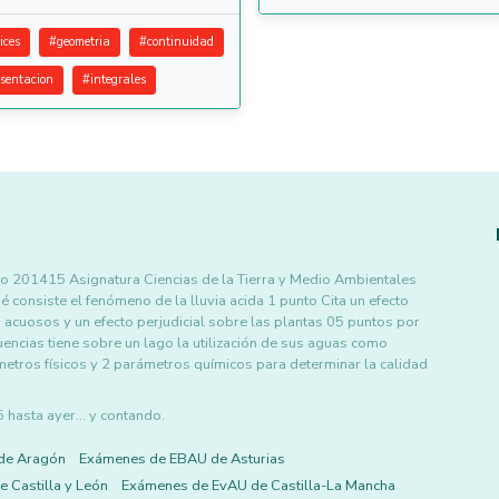
ices
#
geometria
#
continuidad
esentacion
#
integrales
o 201415 Asignatura Ciencias de la Tierra y Medio Ambientales
onsiste el fenómeno de la lluvia acida 1 punto Cita un efecto
s acuosos y un efecto perjudicial sobre las plantas 05 puntos por
ncias tiene sobre un lago la utilización de sus aguas como
ámetros físicos y 2 parámetros químicos para determinar la calidad
asta ayer... y contando.
de Aragón
Exámenes de EBAU de Asturias
 Castilla y León
Exámenes de EvAU de Castilla-La Mancha