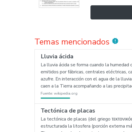
Temas mencionados
new_releases
Lluvia ácida
La lluvia ácida se forma cuando la humedad de
emitidos por fábricas, centrales eléctricas
azufre. En interacción con el agua de la lluvi
caen a la Tierra acompañando a las precipitac
Fuente:
wikipedia.org
Tectónica de placas
La tectónica de placas (del griego τεκτονικό
estructurada la litosfera (porción externa más