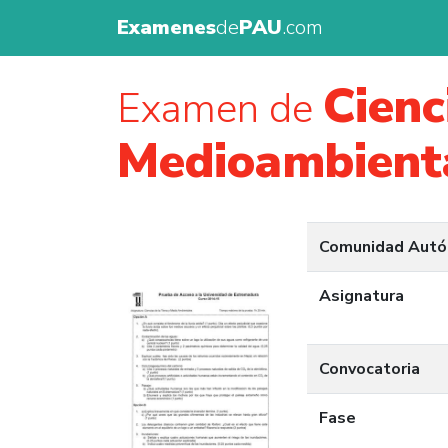
Examenes
de
PAU
.com
Cienc
Examen de
Medioambient
Comunidad Aut
Asignatura
Convocatoria
Fase