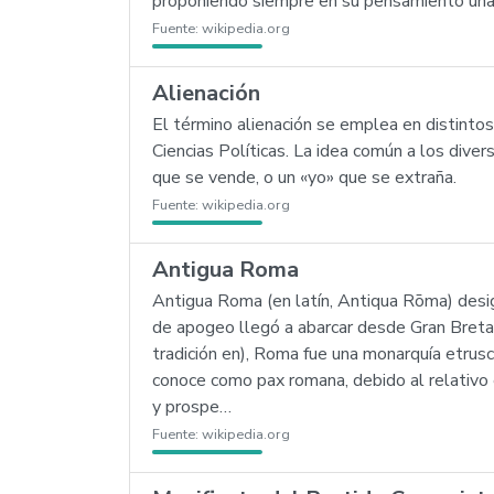
proponiendo siempre en su pensamiento una un
Fuente:
wikipedia.org
Alienación
El término alienación se emplea en distintos s
Ciencias Políticas. La idea común a los diver
que se vende, o un «yo» que se extraña.
Fuente:
wikipedia.org
Antigua Roma
Antigua Roma (en latín, Antiqua Rōma) design
de apogeo llegó a abarcar desde Gran Bretaña 
tradición en), Roma fue una monarquía etrusc
conoce como pax romana, debido al relativo 
y prospe…
Fuente:
wikipedia.org