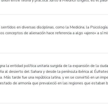
ión entre teoría y práctica. Junto a Friedrich Engels, es el padr
entidos en diversas disciplinas, como la Medicina, la Psicología, l
sos conceptos de alienación hace referencia a algo «ajeno» a sí m
a la entidad política unitaria surgida de la expansión de la ci
al desierto del Sahara y desde la península ibérica al Éufrates. 
a. Más tarde fue una república latina, y en se convirtió en un im
estado de armonía que prevaleció en las regiones que estaban b