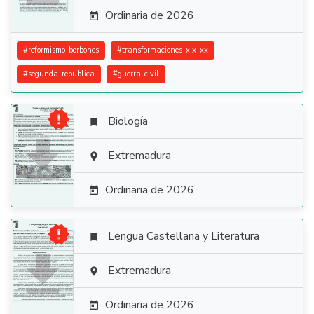
Ordinaria de 2026

#
reformismo-borbones
#
transformaciones-xix-xx
#
segunda-republica
#
guerra-civil

Biología


Extremadura

Ordinaria de 2026


Lengua Castellana y Literatura


Extremadura

Ordinaria de 2026
