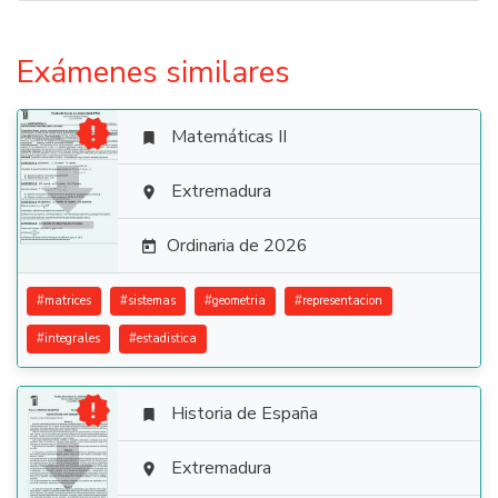
Exámenes similares

Matemáticas II


Extremadura

Ordinaria de 2026

#
matrices
#
sistemas
#
geometria
#
representacion
#
integrales
#
estadistica

Historia de España


Extremadura
