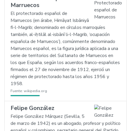
Marruecos
El protectorado español de
Marruecos (en árabe, Himāyat Isbāniyā
fi-l-Magrib; denominado en círculos marroquíes
también, al-iḥtilāl al-isbānī li-l-Magrib, ‘ocupación
española de Marruecos’), comúnmente denominado
Marruecos español, es la figura jurídica aplicada a una
serie de territorios del Sultanato de Marruecos en
los que España, según los acuerdos franco-españoles
firmados el 27 de noviembre de 1912, ejerció un
régimen de protectorado hasta los años 1956 y
1958.
Fuente:
wikipedia.org
Felipe González
Felipe González Márquez (Sevilla, 5
de marzo de 1942) es un abogado, profesor y político
español y colombiano, secretario general del Partido