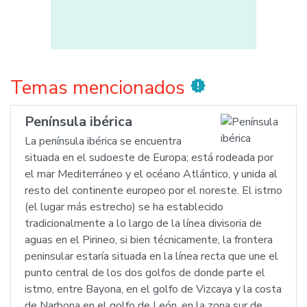
Temas mencionados
new_releases
Península ibérica
La península ibérica se encuentra
situada en el sudoeste de Europa; está rodeada por
el mar Mediterráneo y el océano Atlántico, y unida al
resto del continente europeo por el noreste. El istmo
(el lugar más estrecho) se ha establecido
tradicionalmente a lo largo de la línea divisoria de
aguas en el Pirineo, si bien técnicamente, la frontera
peninsular estaría situada en la línea recta que une el
punto central de los dos golfos de donde parte el
istmo, entre Bayona, en el golfo de Vizcaya y la costa
de Narbona en el golfo de León, en la zona sur de