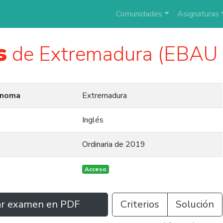
Comunidades
Asignaturas
s
de Extremadura (EBAU 
ónoma
Extremadura
Inglés
Ordinaria de 2019
Acceso
ar examen en PDF
Criterios
Solución