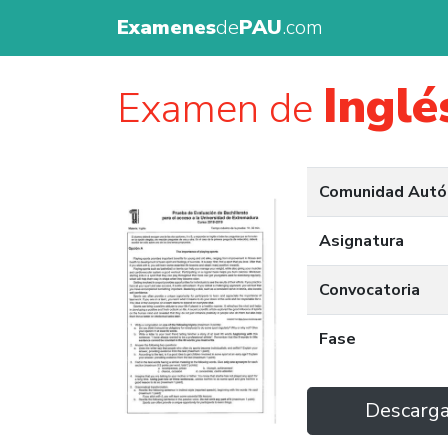
Examenes
de
PAU
.com
Inglé
Examen de
Comunidad Aut
Asignatura
Convocatoria
Fase
Descarg