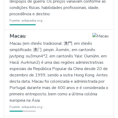
despojos de guerra. Os preços variavam conforme as
condições físicas, habilidades profissionais, idade,
procedência e destino.
Fuente:
wikipedia.org
Macau
Macau (em chinês tradicional: 澳門; em chinês
simplificado: 澳门; pinyin: Àomén,; em cantonês
jyutping: ou3mun4*2, em cantonês Yale: Oumùhn, em
Hacá: Au4mun2) é uma das regiões administrativas
especiais da República Popular da China desde 20 de
dezembro de 1999, sendo a outra Hong Kong. Antes
desta data, Macau foi colonizada e administrada por
Portugal durante mais de 400 anos e é considerada o
primeiro entreposto, bem como a última colónia
europeia na Ásia.
Fuente:
wikipedia.org