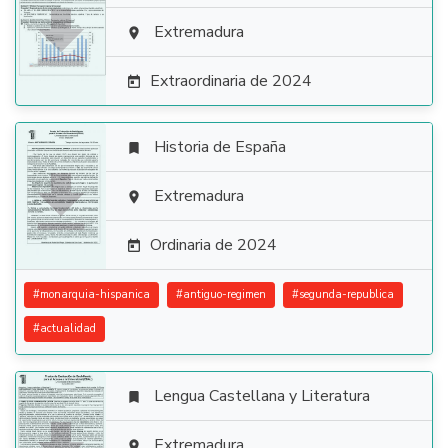

Extremadura

Extraordinaria de 2024

Historia de España


Extremadura

Ordinaria de 2024

#
monarquia-hispanica
#
antiguo-regimen
#
segunda-republica
#
actualidad
Lengua Castellana y Literatura

Extremadura
