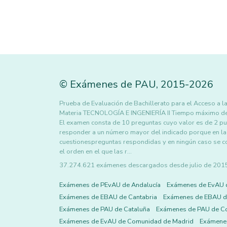
©
Exámenes de PAU
,
2015
-2026
Prueba de Evaluación de Bachillerato para el Acceso 
Materia TECNOLOGÍA E INGENIERÍA II Tiempo máximo 
El examen consta de 10 preguntas cuyo valor es de 2 pun
responder a un número mayor del indicado porque en la 
cuestionespreguntas respondidas y en ningún caso se c
el orden en el que las r…
37.274.621 exámenes descargados desde julio de 2015 h
Exámenes de PEvAU de Andalucía
Exámenes de EvAU 
Exámenes de EBAU de Cantabria
Exámenes de EBAU de
Exámenes de PAU de Cataluña
Exámenes de PAU de C
Exámenes de EvAU de Comunidad de Madrid
Exámene