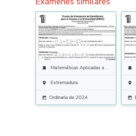
Exámenes similares
Matemáticas Aplicadas a las Ciencias Sociales


Extremadura


Ordinaria de 2024

