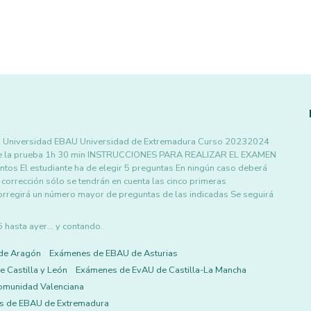
a la Universidad EBAU Universidad de Extremadura Curso 20232024
de la prueba 1h 30 min INSTRUCCIONES PARA REALIZAR EL EXAMEN
tos El estudiante ha de elegir 5 preguntas En ningún caso deberá
corrección sólo se tendrán en cuenta las cinco primeras
orregirá un número mayor de preguntas de las indicadas Se seguirá
asta ayer... y contando.
de Aragón
Exámenes de EBAU de Asturias
 Castilla y León
Exámenes de EvAU de Castilla-La Mancha
omunidad Valenciana
s de EBAU de Extremadura