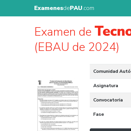
Examenes
de
PAU
.com
Tecno
Examen de
(EBAU de 2024)
Comunidad Aut
Asignatura
Convocatoria
Fase