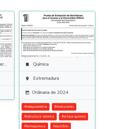
ura
Química

Extremadura

Ordinaria de 2024

#
estequiometria
#
disoluciones
#
estructura-atomica
#
enlace-quimico
#
termoquimica
#
equilibrio