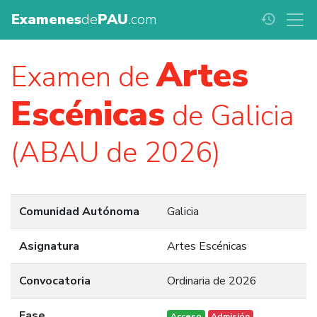
Examenes
de
PAU
.com
history
Artes
Examen de
Escénicas
de Galicia
(ABAU de 2026)
Comunidad Autónoma
Galicia
Asignatura
Artes Escénicas
Convocatoria
Ordinaria de 2026
Fase
Acceso
Admisión