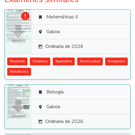

Matemáticas II


Galicia

Ordinaria de 2026

#
matrices
#
sistemas
#
geometria
#
continuidad
#
integrales
#
estadistica
Biología


Galicia

Ordinaria de 2026
