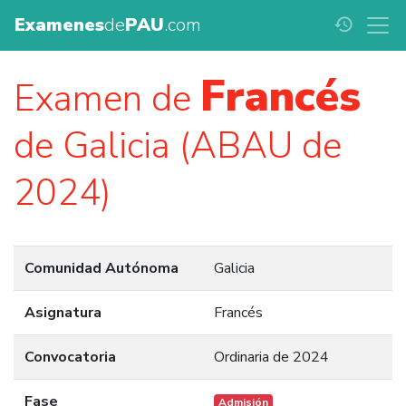
Examenes
de
PAU
.com
history
Francés
Examen de
de Galicia (ABAU de
2024)
Comunidad Autónoma
Galicia
Asignatura
Francés
Convocatoria
Ordinaria de 2024
Fase
Admisión