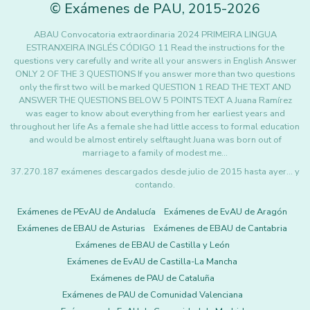
©
Exámenes de PAU
,
2015
-2026
ABAU Convocatoria extraordinaria 2024 PRIMEIRA LINGUA
ESTRANXEIRA INGLÉS CÓDIGO 11 Read the instructions for the
questions very carefully and write all your answers in English Answer
ONLY 2 OF THE 3 QUESTIONS If you answer more than two questions
only the first two will be marked QUESTION 1 READ THE TEXT AND
ANSWER THE QUESTIONS BELOW 5 POINTS TEXT A Juana Ramírez
was eager to know about everything from her earliest years and
throughout her life As a female she had little access to formal education
and would be almost entirely selftaught Juana was born out of
marriage to a family of modest me…
37.270.187 exámenes descargados desde julio de 2015 hasta ayer... y
contando.
Exámenes de PEvAU de Andalucía
Exámenes de EvAU de Aragón
Exámenes de EBAU de Asturias
Exámenes de EBAU de Cantabria
Exámenes de EBAU de Castilla y León
Exámenes de EvAU de Castilla-La Mancha
Exámenes de PAU de Cataluña
Exámenes de PAU de Comunidad Valenciana