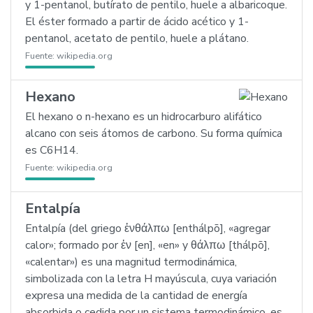
y 1-pentanol, butírato de pentilo, huele a albaricoque.
El éster formado a partir de ácido acético y 1-
pentanol, acetato de pentilo, huele a plátano.
Fuente:
wikipedia.org
Hexano
El hexano o n-hexano es un hidrocarburo alifático
alcano con seis átomos de carbono. Su forma química
es C6H14.
Fuente:
wikipedia.org
Entalpía
Entalpía (del griego ἐνθάλπω [enthálpō], «agregar
calor»; formado por ἐν [en], «en» y θάλπω [thálpō],
«calentar») es una magnitud termodinámica,
simbolizada con la letra H mayúscula, cuya variación
expresa una medida de la cantidad de energía
absorbida o cedida por un sistema termodinámico, es