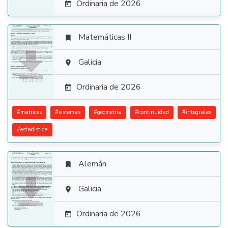
Ordinaria de 2026

Matemáticas II


Galicia

Ordinaria de 2026

#
matrices
#
sistemas
#
geometria
#
continuidad
#
integrales
#
estadistica
Alemán


Galicia

Ordinaria de 2026
