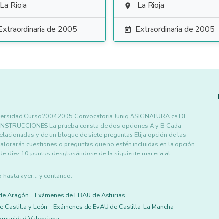
La Rioja
La Rioja

Extraordinaria de 2005
Extraordinaria de 2005

versidad Curso20042005 Convocatoria Juniq ASIGNATURA ce DE
TRUCCIONES La prueba consta de dos opciones A y B Cada
lacionadas y de un bloque de siete preguntas Elija opción de las
 valorarán cuestiones o preguntas que no estén incluidas en la opción
 de diez 10 puntos desglosándose de la siguiente manera al
asta ayer... y contando.
de Aragón
Exámenes de EBAU de Asturias
 Castilla y León
Exámenes de EvAU de Castilla-La Mancha
omunidad Valenciana