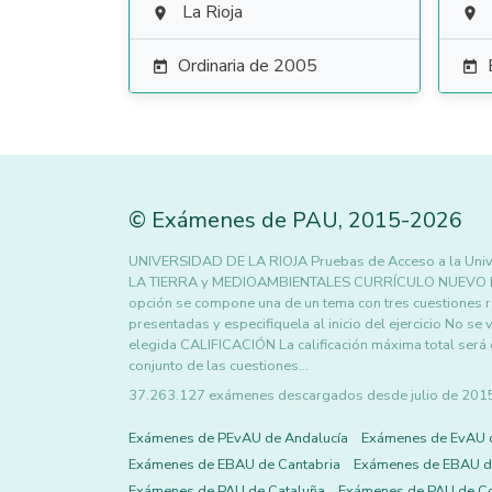
La Rioja


Ordinaria de 2005


©
Exámenes de PAU
,
2015
-2026
UNIVERSIDAD DE LA RIOJA Pruebas de Acceso a la Uni
LA TIERRA y MEDIOAMBIENTALES CURRÍCULO NUEVO INS
opción se compone una de un tema con tres cuestiones re
presentadas y especifiquela al inicio del ejercicio No se
elegida CALIFICACIÓN La calificación máxima total será
conjunto de las cuestiones…
37.263.127 exámenes descargados desde julio de 2015 h
Exámenes de PEvAU de Andalucía
Exámenes de EvAU 
Exámenes de EBAU de Cantabria
Exámenes de EBAU de
Exámenes de PAU de Cataluña
Exámenes de PAU de C