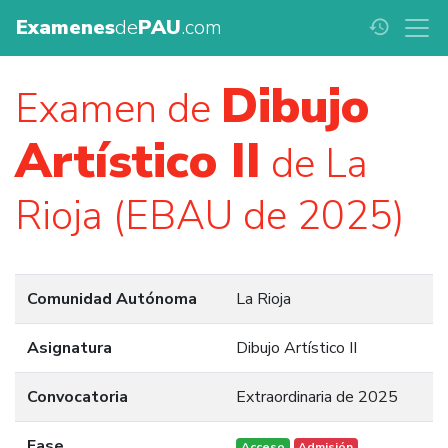
Examenes
de
PAU
.com
history
Dibujo
Examen de
Artístico II
de La
Rioja (EBAU de 2025)
Comunidad Autónoma
La Rioja
Asignatura
Dibujo Artístico II
Convocatoria
Extraordinaria de 2025
Fase
Acceso
Admisión