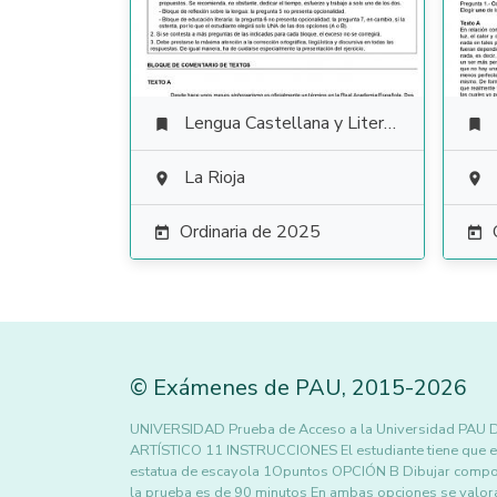
Lengua Castellana y Literatura


La Rioja


Ordinaria de 2025


©
Exámenes de PAU
,
2015
-2026
UNIVERSIDAD Prueba de Acceso a la Universidad PA
ARTÍSTICO 11 INSTRUCCIONES El estudiante tiene que el
estatua de escayola 1Opuntos OPCIÓN B Dibujar composi
la prueba es de 90 minutos En ambas opciones se valora