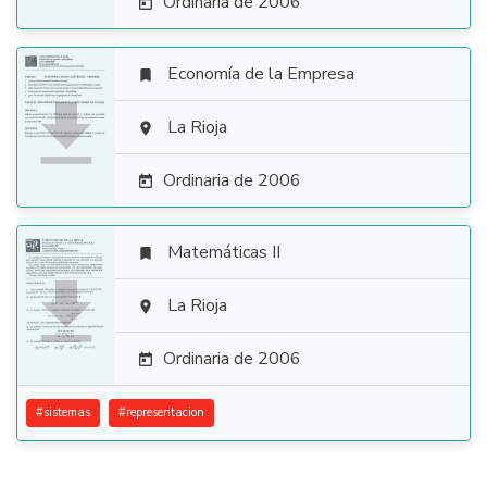
Ordinaria de 2006

Economía de la Empresa


La Rioja

Ordinaria de 2006

Matemáticas II


La Rioja

Ordinaria de 2006

#
sistemas
#
representacion