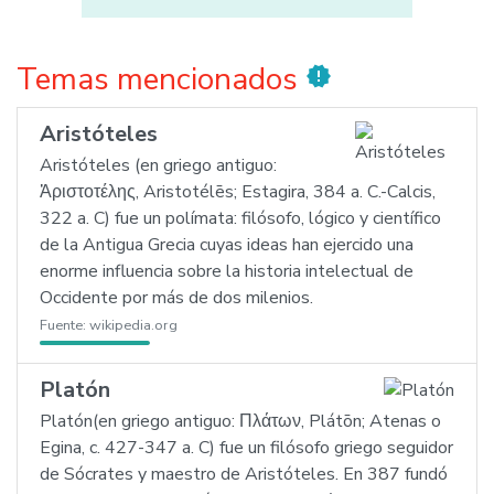
Temas mencionados
new_releases
Aristóteles
Aristóteles (en griego antiguo:
Ἀριστοτέλης, Aristotélēs; Estagira, 384 a. C.-Calcis,
322 a. C) fue un polímata: filósofo, lógico y científico
de la Antigua Grecia cuyas ideas han ejercido una
enorme influencia sobre la historia intelectual de
Occidente por más de dos milenios.
Fuente:
wikipedia.org
Platón
Platón(en griego antiguo: Πλάτων, Plátōn; Atenas o
Egina, c. 427-347 a. C) fue un filósofo griego seguidor
de Sócrates y maestro de Aristóteles. En 387 fundó