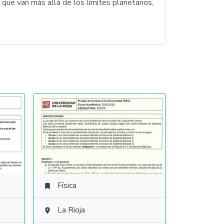
 que van más allá de los límites planetarios,
Física

La Rioja
