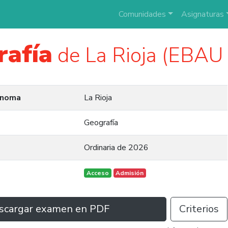
Comunidades
Asignaturas
rafía
de La Rioja (EBAU
ónoma
La Rioja
Geografía
Ordinaria de 2026
Acceso
Admisión
scargar examen en PDF
Criterios