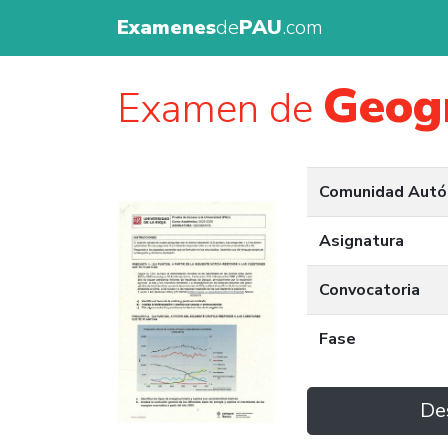
Examenes
de
PAU
.com
Geog
Examen de
Comunidad Aut
Asignatura
Convocatoria
Fase
De