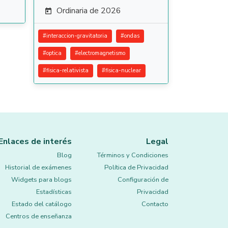
Ordinaria de 2026

#
interaccion-gravitatoria
#
ondas
#
optica
#
electromagnetismo
#
fisica-relativista
#
fisica-nuclear
Enlaces de interés
Legal
Blog
Términos y Condiciones
Historial de exámenes
Política de Privacidad
Widgets para blogs
Configuración de
Estadísticas
Privacidad
Estado del catálogo
Contacto
Centros de enseñanza