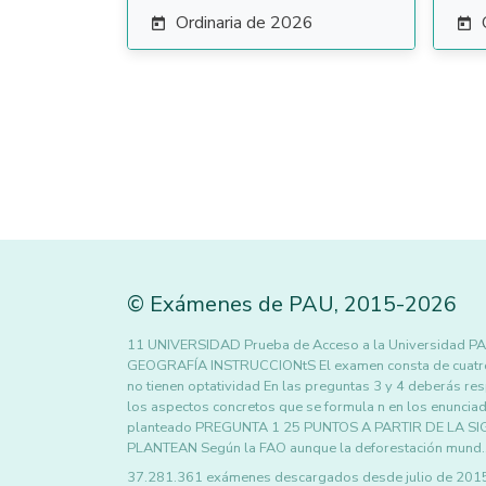
Ordinaria de 2026


©
Exámenes de PAU
,
2015
-2026
11 UNIVERSIDAD Prueba de Acceso a la Universidad 
GEOGRAFÍA INSTRUCCIONtS El examen consta de cuatro 
no tienen optatividad En las preguntas 3 y 4 deberás r
los aspectos concretos que se formula n en los enunciad
planteado PREGUNTA 1 25 PUNTOS A PARTIR DE LA S
PLANTEAN Según la FAO aunque la deforestación mund
37.281.361 exámenes descargados desde julio de 2015 h