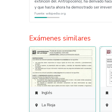
extinción del Antropoceno), ha derivado haci
y que hasta ahora ha demostrado ser irrevers
Fuente:
wikipedia.org
Exámenes similares
Inglés


La Rioja

