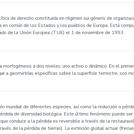
ica de derecho constituida en régimen sui géneris de organizació
nza en común de los Estados y los pueblos de Europa. Está comp
atado de la Unión Europea (TUE) el 1 de noviembre de 1993.
a morfogénesis a dos niveles: uno activo o dinámico. En el prime
ar a geometrías específicas sobre la superficie terrestre; son mo
ción mundial de diferentes especies, así como la reducción o pérd
pérdida de diversidad biológica. Este último fenómeno puede se
ue conduce a la pérdida es reversible a través de la restauración
avés de la pérdida de tierras). La extinción global actual (frec