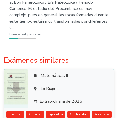
al Eón Fanerozoico / Era Paleozoica / Período
Cámbrico. El estudio del Precámbrico es muy
complejo, pues en general las rocas formadas durante
este tiempo están muy transformadas por diferentes
c…
Fuente:
wikipedia.org
Exámenes similares
Matemáticas II


La Rioja

Extraordinaria de 2025

#
matrices
#
sistemas
#
geometria
#
continuidad
#
integrales