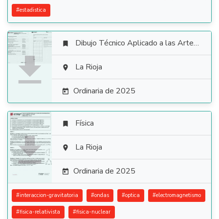
#
estadistica
Dibujo Técnico Aplicado a las Artes Plásticas y al Diseño II


La Rioja

Ordinaria de 2025

Física


La Rioja

Ordinaria de 2025

#
interaccion-gravitatoria
#
ondas
#
optica
#
electromagnetismo
#
fisica-relativista
#
fisica-nuclear