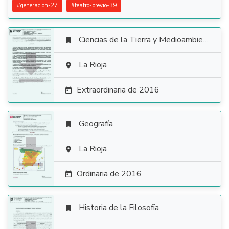
#
generacion-27
#
teatro-previo-39
Ciencias de la Tierra y Medioambientales


La Rioja

Extraordinaria de 2016

Geografía


La Rioja

Ordinaria de 2016

Historia de la Filosofía
