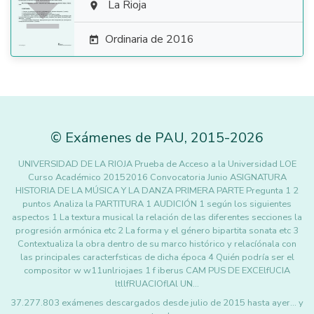

La Rioja

Ordinaria de 2016

©
Exámenes de PAU
,
2015
-2026
UNIVERSIDAD DE LA RIOJA Prueba de Acceso a la Universidad LOE
Curso Académico 20152016 Convocatoria Junio ASIGNATURA
HISTORIA DE LA MÚSICA Y LA DANZA PRIMERA PARTE Pregunta 1 2
puntos Analiza la PARTITURA 1 AUDICIÓN 1 según los siguientes
aspectos 1 La textura musical la relación de las diferentes secciones la
progresión armónica etc 2 La forma y el género bipartita sonata etc 3
Contextualiza la obra dentro de su marco histórico y relacíónala con
las principales caracterfsticas de dicha época 4 Quién podría ser el
compositor w w11unlriojaes 1 f iberus CAM PUS DE EXCElfUCIA
ltllfRUACIOflAl UN…
37.277.803 exámenes descargados desde julio de 2015 hasta ayer... y