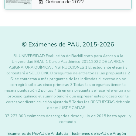
Ordinaria de 2022

©
Exámenes de PAU
,
2015
-2026
iñil UNIVERSIDAD Evaluación de Bachillerato para Acceso a la
Universidad EBAU 1 Curso Académico 20212022 DE LA RIOJA
ASIGNATURA QUÍMICA l INSTRUCCIONES 1 El estudiante elegirá y
contestará a SOLO CINCO preguntas de entre todas las propuestas 2
Si se contestan a más preguntas de las indicadas el exceso no se
corregirá sólo las cinco primeras 3 Todas las preguntas tienen la
misma puntuación 2 puntos 4 Si en una pregunta se hace referencia a un
proceso químico el alumno tendrá que expresar este proceso con la
correspondiente ecuación ajustada 5 Todas las RESPUESTAS deberán
de ser JUSTIFICADAS …
37.277.803 exámenes descargados desde julio de 2015 hasta ayer... y
contando.
Exámenes de PEvAU de Andalucía
Exámenes de EvAU de Aragón