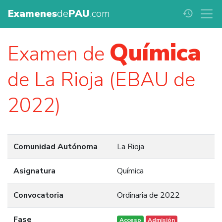
Examenes
de
PAU
.com
history
Química
Examen de
de La Rioja (EBAU de
2022)
Comunidad Autónoma
La Rioja
Asignatura
Química
Convocatoria
Ordinaria de 2022
Fase
Acceso
Admisión