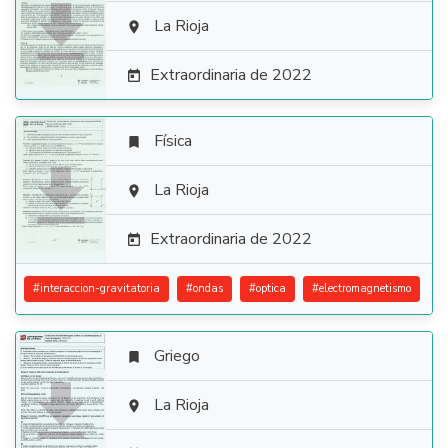

La Rioja

Extraordinaria de 2022

Física


La Rioja

Extraordinaria de 2022

#
interaccion-gravitatoria
#
ondas
#
optica
#
electromagnetismo
Griego


La Rioja
