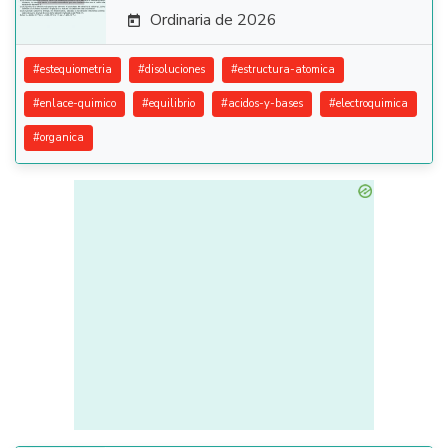
Ordinaria de 2026

#
estequiometria
#
disoluciones
#
estructura-atomica
#
enlace-quimico
#
equilibrio
#
acidos-y-bases
#
electroquimica
#
organica