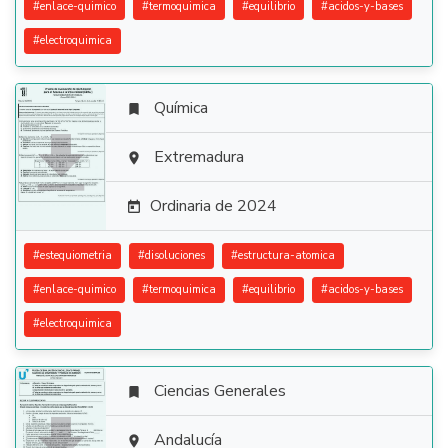
#
enlace-quimico
#
termoquimica
#
equilibrio
#
acidos-y-bases
#
electroquimica
Química


Extremadura

Ordinaria de 2024

#
estequiometria
#
disoluciones
#
estructura-atomica
#
enlace-quimico
#
termoquimica
#
equilibrio
#
acidos-y-bases
#
electroquimica
Ciencias Generales


Andalucía
