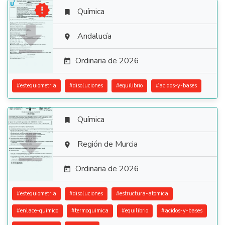

Química


Andalucía

Ordinaria de 2026

#
estequiometria
#
disoluciones
#
equilibrio
#
acidos-y-bases
Química


Región de Murcia

Ordinaria de 2026

#
estequiometria
#
disoluciones
#
estructura-atomica
#
enlace-quimico
#
termoquimica
#
equilibrio
#
acidos-y-bases