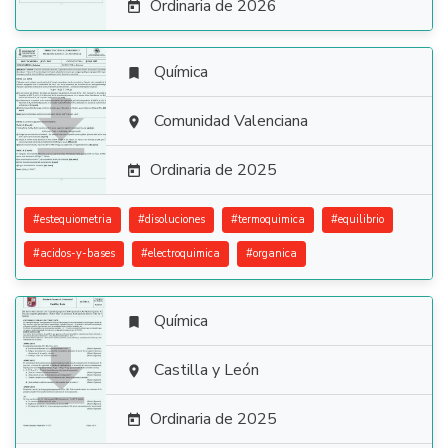
Ordinaria de 2026

Química


Comunidad Valenciana

Ordinaria de 2025

#
estequiometria
#
disoluciones
#
termoquimica
#
equilibrio
#
acidos-y-bases
#
electroquimica
#
organica
Química


Castilla y León

Ordinaria de 2025
