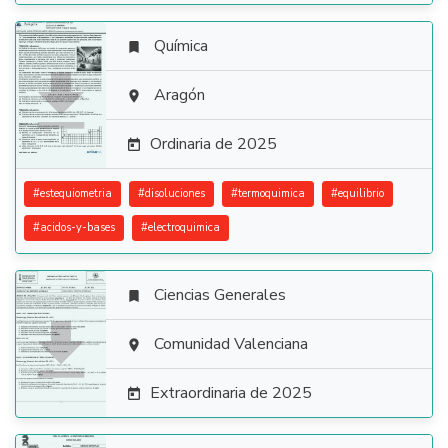
Química


Aragón

Ordinaria de 2025

#
estequiometria
#
disoluciones
#
termoquimica
#
equilibrio
#
acidos-y-bases
#
electroquimica
Ciencias Generales


Comunidad Valenciana

Extraordinaria de 2025
