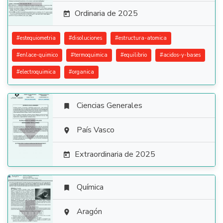
Ordinaria de 2025

#
estequiometria
#
disoluciones
#
estructura-atomica
#
enlace-quimico
#
termoquimica
#
equilibrio
#
acidos-y-bases
#
electroquimica
#
organica
Ciencias Generales


País Vasco

Extraordinaria de 2025

Química


Aragón
