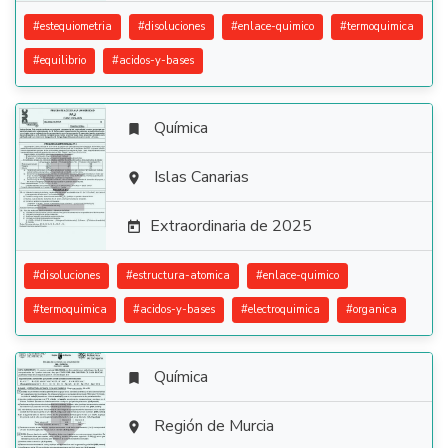
#
estequiometria
#
disoluciones
#
enlace-quimico
#
termoquimica
#
equilibrio
#
acidos-y-bases
Química


Islas Canarias

Extraordinaria de 2025

#
disoluciones
#
estructura-atomica
#
enlace-quimico
#
termoquimica
#
acidos-y-bases
#
electroquimica
#
organica
Química


Región de Murcia
