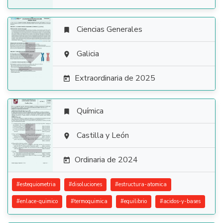
Ciencias Generales


Galicia

Extraordinaria de 2025

Química


Castilla y León

Ordinaria de 2024

#
estequiometria
#
disoluciones
#
estructura-atomica
#
enlace-quimico
#
termoquimica
#
equilibrio
#
acidos-y-bases