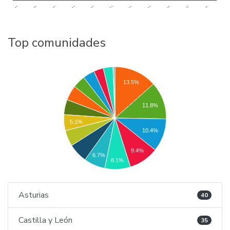
..
..
..
..
..
..
..
..
..
..
..
Top comunidades
13.5%
11.8%
5.1%
10.4%
9.4%
6.7%
8.1%
Asturias
40
Castilla y León
35