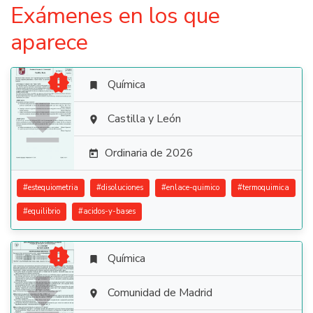
Exámenes en los que
aparece

Química


Castilla y León

Ordinaria de 2026

#
estequiometria
#
disoluciones
#
enlace-quimico
#
termoquimica
#
equilibrio
#
acidos-y-bases

Química


Comunidad de Madrid
