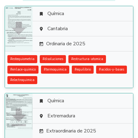
Química


Cantabria

Ordinaria de 2025

#
estequiometria
#
disoluciones
#
estructura-atomica
#
enlace-quimico
#
termoquimica
#
equilibrio
#
acidos-y-bases
#
electroquimica
Química


Extremadura

Extraordinaria de 2025
