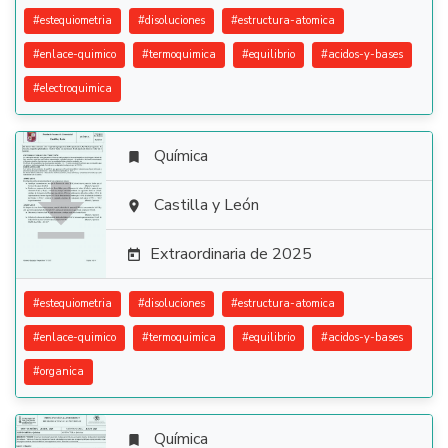
#
estequiometria
#
disoluciones
#
estructura-atomica
#
enlace-quimico
#
termoquimica
#
equilibrio
#
acidos-y-bases
#
electroquimica
Química


Castilla y León

Extraordinaria de 2025

#
estequiometria
#
disoluciones
#
estructura-atomica
#
enlace-quimico
#
termoquimica
#
equilibrio
#
acidos-y-bases
#
organica
Química
