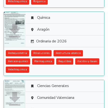
#
electroquimica
#
organica
Química


Aragón

Ordinaria de 2026

#
estequiometria
#
disoluciones
#
estructura-atomica
#
enlace-quimico
#
termoquimica
#
equilibrio
#
acidos-y-bases
#
electroquimica
Ciencias Generales


Comunidad Valenciana
