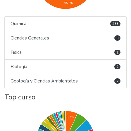
95.3%
Química
283
Ciencias Generales
8
Física
2
Biología
2
Geología y Ciencias Ambientales
2
Top curso
6.7%