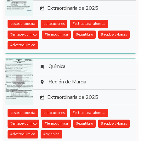
Extraordinaria de 2025

#
estequiometria
#
disoluciones
#
estructura-atomica
#
enlace-quimico
#
termoquimica
#
equilibrio
#
acidos-y-bases
#
electroquimica
Química


Región de Murcia

Extraordinaria de 2025

#
estequiometria
#
disoluciones
#
estructura-atomica
#
enlace-quimico
#
termoquimica
#
equilibrio
#
acidos-y-bases
#
electroquimica
#
organica