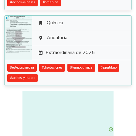
#
acidos-y-bases
#
organica
Química


Andalucía

Extraordinaria de 2025

#
estequiometria
#
disoluciones
#
termoquimica
#
equilibrio
#
acidos-y-bases