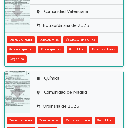

Comunidad Valenciana

Extraordinaria de 2025

#
estequiometria
#
disoluciones
#
estructura-atomica
#
enlace-quimico
#
termoquimica
#
equilibrio
#
acidos-y-bases
#
organica
Química


Comunidad de Madrid

Ordinaria de 2025

#
estequiometria
#
disoluciones
#
enlace-quimico
#
equilibrio