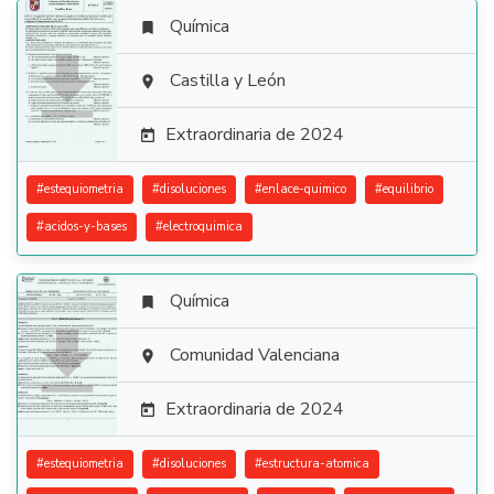
Química


Castilla y León

Extraordinaria de 2024

#
estequiometria
#
disoluciones
#
enlace-quimico
#
equilibrio
#
acidos-y-bases
#
electroquimica
Química


Comunidad Valenciana

Extraordinaria de 2024

#
estequiometria
#
disoluciones
#
estructura-atomica