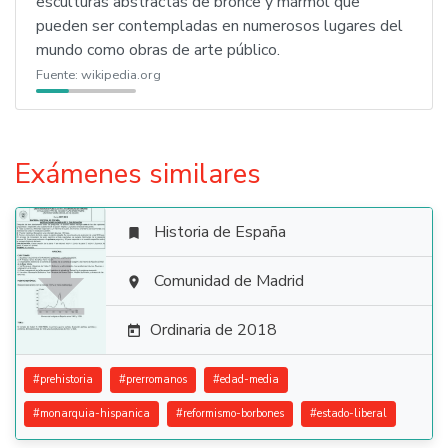
esculturas abstractas de bronce y mármol que
pueden ser contempladas en numerosos lugares del
mundo como obras de arte público.
Fuente:
wikipedia.org
Exámenes similares
Historia de España


Comunidad de Madrid

Ordinaria de 2018

#
prehistoria
#
prerromanos
#
edad-media
#
monarquia-hispanica
#
reformismo-borbones
#
estado-liberal