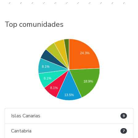
..
..
..
..
..
..
..
..
..
..
..
Top comunidades
24.3%
8.1%
8.1%
18.9%
8.1%
13.5%
Islas Canarias
9
Cantabria
7