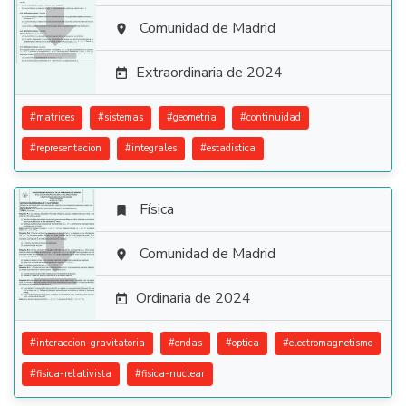

Comunidad de Madrid

Extraordinaria de 2024

#
matrices
#
sistemas
#
geometria
#
continuidad
#
representacion
#
integrales
#
estadistica
Física


Comunidad de Madrid

Ordinaria de 2024

#
interaccion-gravitatoria
#
ondas
#
optica
#
electromagnetismo
#
fisica-relativista
#
fisica-nuclear