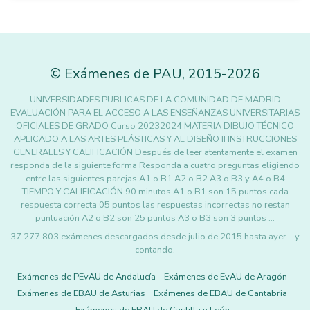
©
Exámenes de PAU
,
2015
-2026
UNIVERSIDADES PUBLICAS DE LA COMUNIDAD DE MADRID
EVALUACIÓN PARA EL ACCESO A LAS ENSEÑANZAS UNIVERSITARIAS
OFICIALES DE GRADO Curso 20232024 MATERIA DIBUJO TÉCNICO
APLICADO A LAS ARTES PLÁSTICAS Y AL DISEÑO II INSTRUCCIONES
GENERALES Y CALIFICACIÓN Después de leer atentamente el examen
responda de la siguiente forma Responda a cuatro preguntas eligiendo
entre las siguientes parejas A1 o B1 A2 o B2 A3 o B3 y A4 o B4
TIEMPO Y CALIFICACIÓN 90 minutos A1 o B1 son 15 puntos cada
respuesta correcta 05 puntos las respuestas incorrectas no restan
puntuación A2 o B2 son 25 puntos A3 o B3 son 3 puntos …
37.277.803 exámenes descargados desde julio de 2015 hasta ayer... y
contando.
Exámenes de PEvAU de Andalucía
Exámenes de EvAU de Aragón
Exámenes de EBAU de Asturias
Exámenes de EBAU de Cantabria