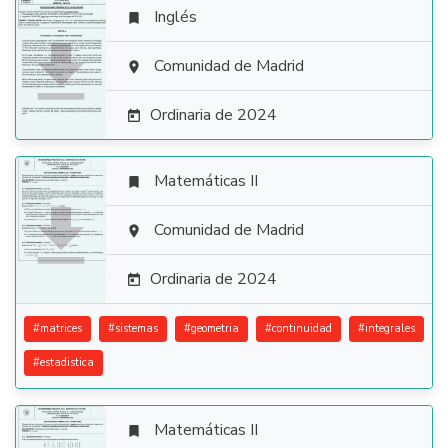
Inglés


Comunidad de Madrid

Ordinaria de 2024

Matemáticas II


Comunidad de Madrid

Ordinaria de 2024

#
matrices
#
sistemas
#
geometria
#
continuidad
#
integrales
#
estadistica
Matemáticas II
