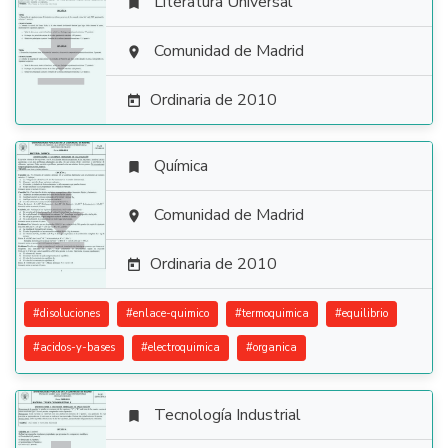
Literatura Universal


Comunidad de Madrid

Ordinaria de 2010

Química


Comunidad de Madrid

Ordinaria de 2010

#
disoluciones
#
enlace-quimico
#
termoquimica
#
equilibrio
#
acidos-y-bases
#
electroquimica
#
organica
Tecnología Industrial
