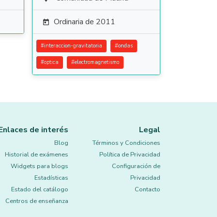
Ordinaria de 2011

#
interaccion-gravitatoria
#
ondas
#
optica
#
electromagnetismo
Enlaces de interés
Legal
Blog
Términos y Condiciones
Historial de exámenes
Política de Privacidad
Widgets para blogs
Configuración de
Estadísticas
Privacidad
Estado del catálogo
Contacto
Centros de enseñanza