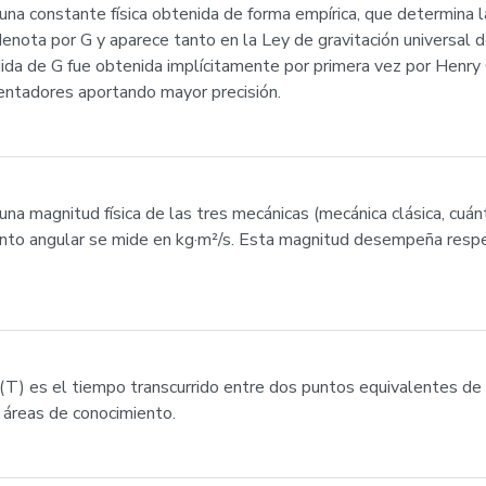
 una constante física obtenida de forma empírica, que determina l
 denota por G y aparece tanto en la Ley de gravitación universa
edida de G fue obtenida implícitamente por primera vez por Henr
entadores aportando mayor precisión.
 magnitud física de las tres mecánicas (mecánica clásica, cuántic
to angular se mide en kg·m²/s. Esta magnitud desempeña respec
da (T) es el tiempo transcurrido entre dos puntos equivalentes de
 áreas de conocimiento.