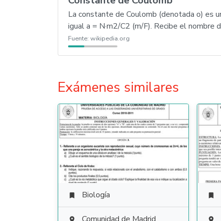
Constante de Coulomb
La constante de Coulomb (denotada o) es una
igual a = N·m2/C2 (m/F). Recibe el nombre 
Fuente:
wikipedia.org
Exámenes similares
Biología


Comunidad de Madrid

