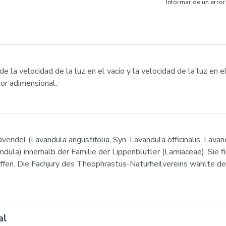
Informar de un error
e la velocidad de la luz en el vacío y la velocidad de la luz en e
lor adimensional.
ndel (Lavandula angustifolia, Syn. Lavandula officinalis, Lavand
dula) innerhalb der Familie der Lippenblütler (Lamiaceae). Sie 
ffen. Die Fachjury des Theophrastus-Naturheilvereins wählte d
al