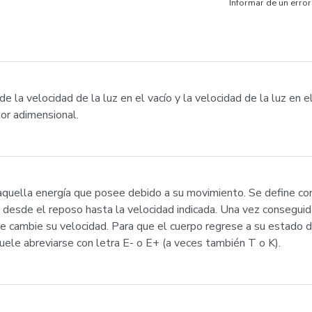
Informar de un error
e la velocidad de la luz en el vacío y la velocidad de la luz en e
lor adimensional.
es aquella energía que posee debido a su movimiento. Se define co
desde el reposo hasta la velocidad indicada. Una vez conseguida 
ue cambie su velocidad. Para que el cuerpo regrese a su estado d
uele abreviarse con letra E- o E+ (a veces también T o K).