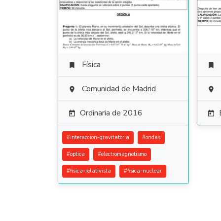
Física


Comunidad de Madrid


Ordinaria de 2016


#
interaccion-gravitatoria
#
ondas
#
optica
#
electromagnetismo
#
fisica-relativista
#
fisica-nuclear