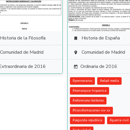
Historia de la Filosofía
Historia de España

Comunidad de Madrid
Comunidad de Madrid

Extraordinaria de 2016
Ordinaria de 2016

#
prerromanos
#
edad-media
#
monarquia-hispanica
#
reformismo-borbones
#
transformaciones-xix-xx
#
segunda-republica
#
guerra-civil