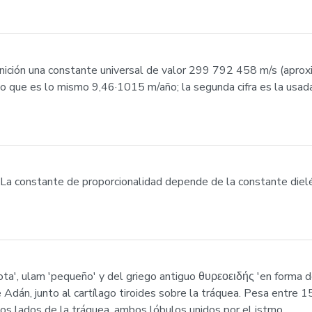
definición una constante universal de valor 299 792 458 m/s (a
lo que es lo mismo 9,46·1015 m/año; la segunda cifra es la usada
a constante de proporcionalidad depende de la constante dielé
lota', ulam 'pequeño' y del griego antiguo θυρεοειδής 'en forma 
e Adán, junto al cartílago tiroides sobre la tráquea. Pesa entre 
s lados de la tráquea, ambos lóbulos unidos por el istmo.