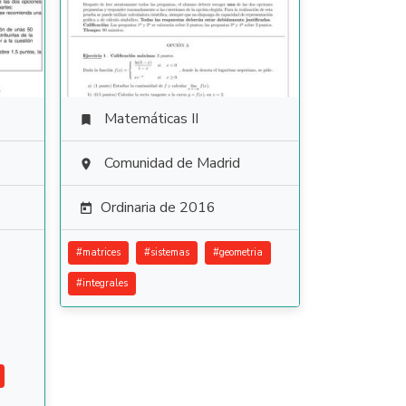
Matemáticas II

Comunidad de Madrid

Ordinaria de 2016

#
matrices
#
sistemas
#
geometria
#
integrales