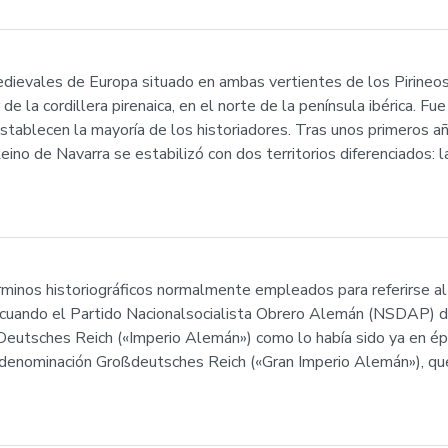
edievales de Europa situado en ambas vertientes de los Pirineos
r de la cordillera pirenaica, en el norte de la península ibérica.
establecen la mayoría de los historiadores. Tras unos primeros 
eino de Navarra se estabilizó con dos territorios diferenciados: la
rminos historiográficos normalmente empleados para referirse al 
ando el Partido Nacionalsocialista Obrero Alemán (NSDAP) de 
eutsches Reich («Imperio Alemán») como lo había sido ya en ép
a denominación Großdeutsches Reich («Gran Imperio Alemán»), q