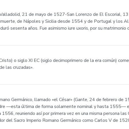
 (Valladolid, 21 de mayo de 1527-San Lorenzo de El Escorial, 1
 muerte, de Nápoles y Sicilia desde 1554 y de Portugal y los
e duró sesenta años. Fue asimismo iure uxoris, por su matrimonio
e Cristo) o siglo XI EC (siglo decimoprimero de la era común) co
de las cruzadas».
omano Germánico, llamado «el César» (Gante, 24 de febrero de 
dre —esta última de forma solamente nominal y hasta 1555— en t
 1556, reuniendo así por primera vez en una misma persona las 
dor del Sacro Imperio Romano Germánico como Carlos V de 152