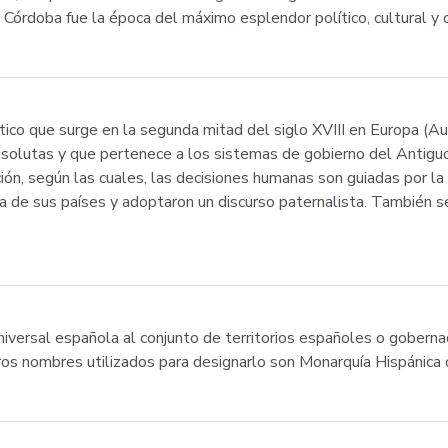
de Córdoba fue la época del máximo esplendor político, cultural y
co que surge en la segunda mitad del siglo XVIII en Europa (Austr
solutas y que pertenece a los sistemas de gobierno del Antig
ación, según las cuales, las decisiones humanas son guiadas por l
ura de sus países y adoptaron un discurso paternalista. También
versal española al conjunto de territorios españoles o gobernad
Otros nombres utilizados para designarlo son Monarquía Hispánica