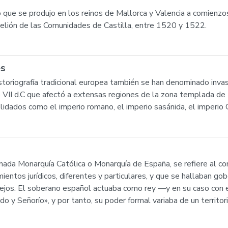
o que se produjo en los reinos de Mallorca y Valencia a comienzo
belión de las Comunidades de Castilla, entre 1520 y 1522.
es
istoriografía tradicional europea también se han denominado inva
glo VII d.C que afectó a extensas regiones de la zona templada de
lidados como el imperio romano, el imperio sasánida, el imperio 
ada Monarquía Católica o Monarquía de España, se refiere al con
mientos jurídicos, diferentes y particulares, y que se hallaban g
nsejos. El soberano español actuaba como rey —y en su caso con e
ado y Señorío», y por tanto, su poder formal variaba de un territ