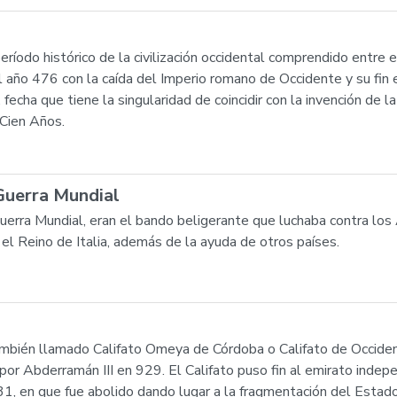
odo histórico de la civilización occidental comprendido entre el 
el año 476 con la caída del Imperio romano de Occidente y su fi
 fecha que tiene la singularidad de coincidir con la invención de 
 Cien Años.
Guerra Mundial
uerra Mundial, eran el bando beligerante que luchaba contra los
 el Reino de Italia, además de la ayuda de otros países.
 también llamado Califato Omeya de Córdoba o Califato de Occid
por Abderramán III en 929. El Califato puso fin al emirato inde
1, en que fue abolido dando lugar a la fragmentación del Estad