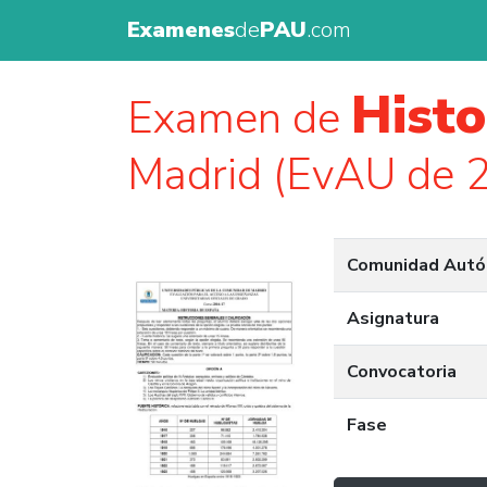
Examenes
de
PAU
.com
Histo
Examen de
Madrid (EvAU de 
Comunidad Aut
Asignatura
Convocatoria
Fase