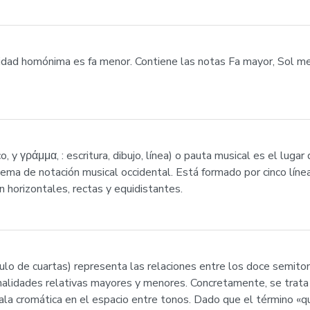
alidad homónima es fa menor. Contiene las notas Fa mayor, Sol m
, y γράμμα, : escritura, dibujo, línea) o pauta musical es el luga
ma de notación musical occidental. Está formado por cinco líneas
n horizontales, rectas y equidistantes.
írculo de cuartas) representa las relaciones entre los doce semito
nalidades relativas mayores y menores. Concretamente, se trata
la cromática en el espacio entre tonos. Dado que el término «qu