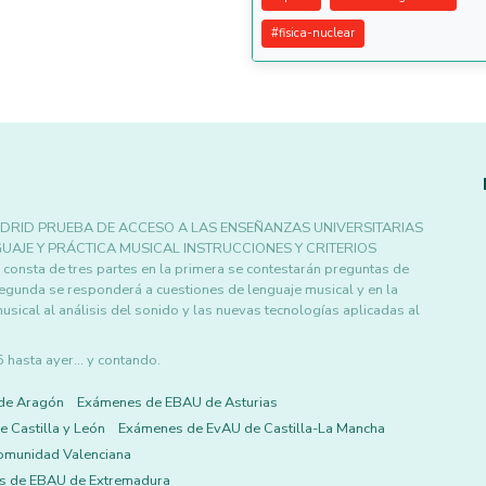
#
fisica-nuclear
DRID PRUEBA DE ACCESO A LAS ENSEÑANZAS UNIVERSITARIAS
UAJE Y PRÁCTICA MUSICAL INSTRUCCIONES Y CRITERIOS
ta de tres partes en la primera se contestarán preguntas de
segunda se responderá a cuestiones de lenguaje musical y en la
musical al análisis del sonido y las nuevas tecnologías aplicadas al
asta ayer... y contando.
de Aragón
Exámenes de EBAU de Asturias
 Castilla y León
Exámenes de EvAU de Castilla-La Mancha
omunidad Valenciana
s de EBAU de Extremadura