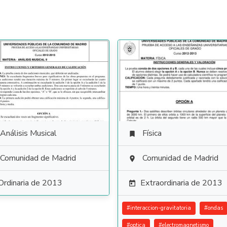
Análisis Musical
Física

Comunidad de Madrid
Comunidad de Madrid

Ordinaria de 2013
Extraordinaria de 2013

#
interaccion-gravitatoria
#
ondas
#
optica
#
electromagnetismo