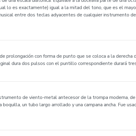
 de una escala diatónica. Equivale a la doceava parte de una oc
l lo es exactamente) igual a la mitad del tono, que es el mayo
 musical entre dos teclas adyacentes de cualquier instrumento de
o de prolongación con forma de punto que se coloca a la derecha d
original dura dos pulsos con el puntillo correspondiente durará tre
strumento de viento-metal antecesor de la trompa moderna, de l
a boquilla, un tubo largo arrollado y una campana ancha. Fue usa