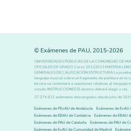
©
Exámenes de PAU
,
2015
-2026
UNIVERSIDADES PÚBLICAS DE LA COMUNIDAD DE MA
OFICIALES DE GRADO Curso 20122013 MATERIA LENG
GENERALES DE CALIFICACIÓN ESTRUCTURA La prueba cons
lenguaje musical sobre un fragmento de partitura en la 
tercera se contestará a cuestiones relativas al lenguaje 
sonido INSTRUCCIONES El alumno deberá elegir y res…
37.274.621 exámenes descargados desde julio de 2015 h
Exámenes de PEvAU de Andalucía
Exámenes de EvAU 
Exámenes de EBAU de Cantabria
Exámenes de EBAU de
Exámenes de PAU de Cataluña
Exámenes de PAU de C
Exámenes de EvAU de Comunidad de Madrid
Exámene